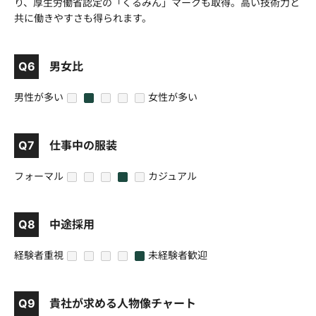
り、厚生労働省認定の「くるみん」マークも取得。高い技術力と
共に働きやすさも得られます。
Q6
男女比
男性が多い
女性が多い
1
2
3
4
5
Q7
仕事中の服装
フォーマル
カジュアル
1
2
3
4
5
Q8
中途採用
経験者重視
未経験者歓迎
1
2
3
4
5
Q9
貴社が求める人物像チャート