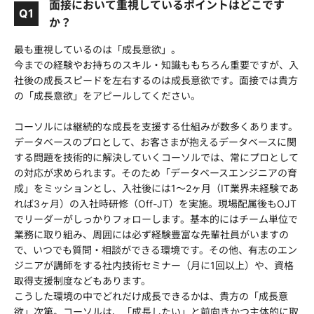
面接において重視しているポイントはどこです
Q1
か？
最も重視しているのは「成長意欲」。
今までの経験やお持ちのスキル・知識ももちろん重要ですが、入
社後の成長スピードを左右するのは成長意欲です。面接では貴方
の「成長意欲」をアピールしてください。
コーソルには継続的な成長を支援する仕組みが数多くあります。
データベースのプロとして、お客さまが抱えるデータベースに関
する問題を技術的に解決していくコーソルでは、常にプロとして
の対応が求められます。そのため「データベースエンジニアの育
成」をミッションとし、入社後には1～2ヶ月（IT業界未経験であ
れば3ヶ月）の入社時研修（Off-JT）を実施。現場配属後もOJT
でリーダーがしっかりフォローします。基本的にはチーム単位で
業務に取り組み、周囲には必ず経験豊富な先輩社員がいますの
で、いつでも質問・相談ができる環境です。その他、有志のエン
ジニアが講師をする社内技術セミナー（月に1回以上）や、資格
取得支援制度などもあります。
こうした環境の中でどれだけ成長できるかは、貴方の「成長意
欲」次第。コーソルは、「成長したい」と前向きかつ主体的に取