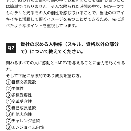
は簡単ではありません。そんな限られた時間の中で、何か一つで
もキラリと光るその人の個性を感じ取れることで、当社の中でイ
キイキと活躍して頂くイメージをもつことができるため、先に述
べたようなポイントを重視しています。
貴社の求める人物像（スキル、資格以外の部分
Q2
で）について教えてください。
関わるすべての人に感動とHAPPYを与えることに全力を尽くせる
方。
そして下記に意欲的であり成長を望む方。
①目標必達意欲
②主体性
③多様受容性
④変革受容性
⑤自己成長意欲
⑥利他志向性
⑦チャレンジ意欲
⑧エンジョイ志向性