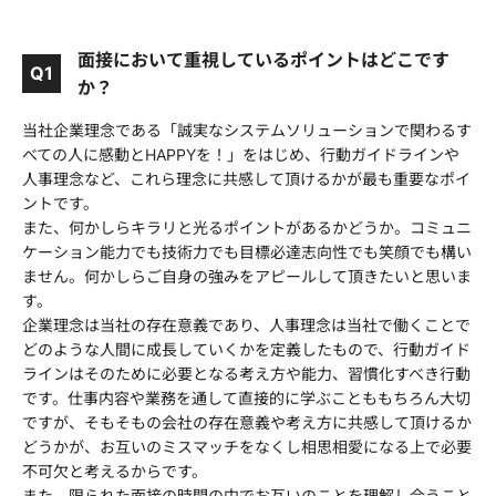
面接において重視しているポイントはどこです
Q1
か？
当社企業理念である「誠実なシステムソリューションで関わるす
べての人に感動とHAPPYを！」をはじめ、行動ガイドラインや
人事理念など、これら理念に共感して頂けるかが最も重要なポイ
ントです。
また、何かしらキラリと光るポイントがあるかどうか。コミュニ
ケーション能力でも技術力でも目標必達志向性でも笑顔でも構い
ません。何かしらご自身の強みをアピールして頂きたいと思いま
す。
企業理念は当社の存在意義であり、人事理念は当社で働くことで
どのような人間に成長していくかを定義したもので、行動ガイド
ラインはそのために必要となる考え方や能力、習慣化すべき行動
です。仕事内容や業務を通して直接的に学ぶことももちろん大切
ですが、そもそもの会社の存在意義や考え方に共感して頂けるか
どうかが、お互いのミスマッチをなくし相思相愛になる上で必要
不可欠と考えるからです。
また、限られた面接の時間の中でお互いのことを理解し合うこと