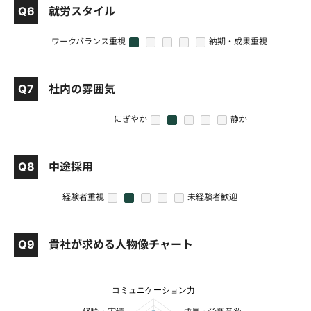
Q6
就労スタイル
ワークバランス重視
納期・成果重視
1
2
3
4
5
Q7
社内の雰囲気
にぎやか
静か
1
2
3
4
5
Q8
中途採用
経験者重視
未経験者歓迎
1
2
3
4
5
Q9
貴社が求める人物像チャート