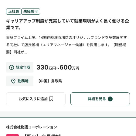
正社員
未経験可
キャリアアップ制度が充実していて就業環境がよく長く働ける企
業です。
東証プライム上場、14期連続増収増益のオリジナルブランドを多数展開す
る同社にて店長候補（エリアマネージャー候補）を採用します。【職務概
要】同社が...
330
600
想定年収
万円～
万円
勤務地
【中国】鳥取県
お気に入りに追加
詳細を見る
株式会社物語コーポレーション