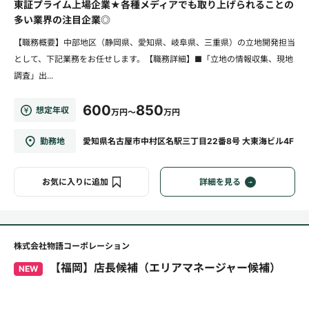
東証プライム上場企業★各種メディアでも取り上げられることの
多い業界の注目企業◎
【職務概要】中部地区（静岡県、愛知県、岐阜県、三重県）の立地開発担当
として、下記業務をお任せします。【職務詳細】■「立地の情報収集、現地
調査」出...
600
850
想定年収
万円～
万円
勤務地
愛知県名古屋市中村区名駅三丁目22番8号 大東海ビル4F
お気に入りに追加
詳細を見る
株式会社物語コーポレーション
【福岡】店長候補（エリアマネージャー候補）
NEW