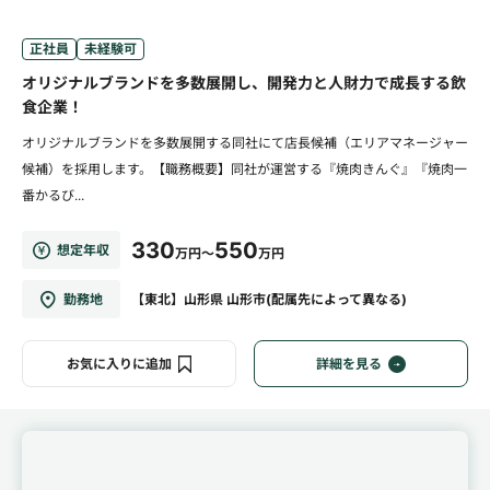
正社員
未経験可
オリジナルブランドを多数展開し、開発力と人財力で成長する飲
食企業！
オリジナルブランドを多数展開する同社にて店長候補（エリアマネージャー
候補）を採用します。【職務概要】同社が運営する『焼肉きんぐ』『焼肉一
番かるび...
330
550
想定年収
万円～
万円
勤務地
【東北】山形県 山形市(配属先によって異なる)
お気に入りに追加
詳細を見る