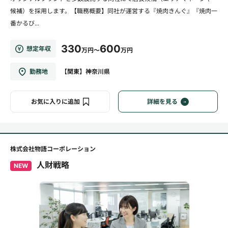
候補）を採用します。【職務概要】同社が運営する『焼肉きんぐ』『焼肉一
番かるび...
330
600
想定年収
万円～
万円
勤務地
【関東】神奈川県
お気に入りに追加
詳細を見る
株式会社物語コーポレーション
人財戦略
NEW