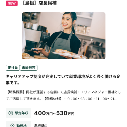
【島根】店長候補
NEW
正社員
未経験可
キャリアアップ制度が充実していて就業環境がよく長く働ける企
業です。
【職務概要】同社が運営する店舗にて店長候補・エリアマネジャー候補とし
てご活躍して頂きます。【勤務体制】・ 9：00～18：00・11：00～21...
400
530
想定年収
万円～
万円
勤務地
島根県内