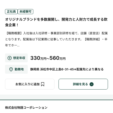
正社員
未経験可
オリジナルブランドを多数展開し、開発力と人財力で成長する飲
食企業！
【職務概要】入社後は入社研修・事業部別研修を経て、店舗（直営店）配属
となります。配属後は下記業務に従事していただきます。【職務詳細】・半
年でホー...
330
560
想定年収
万円～
万円
勤務地
静岡県 浜松市中区上島6-31-45※配属先により異なる
お気に入りに追加
詳細を見る
株式会社物語コーポレーション