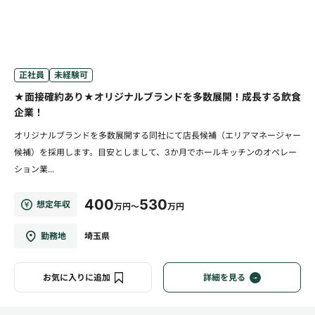
正社員
未経験可
★面接確約あり★オリジナルブランドを多数展開！成長する飲食
企業！
オリジナルブランドを多数展開する同社にて店長候補（エリアマネージャー
候補）を採用します。目安としまして、3か月でホールキッチンのオペレー
ション業...
400
530
想定年収
万円～
万円
勤務地
埼玉県
お気に入りに追加
詳細を見る