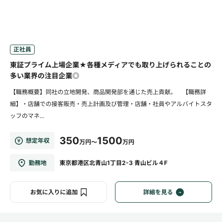
正社員
東証プライム上場企業★各種メディアでも取り上げられることの
多い業界の注目企業◎
【職務概要】同社の立地開発、商品開発部を通じた売上貢献。 【職務詳
細】・店舗での接客販売・売上計画及び管理・店舗・社員やアルバイトスタ
ッフのマネ...
350
1500
想定年収
万円～
万円
勤務地
東京都港区北青山1丁目2-3 青山ビル４F
お気に入りに追加
詳細を見る