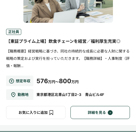
正社員
【東証プライム上場】飲食チェーンを経営／福利厚生充実◎
【職務概要】経営戦略に基づき、同社の持続的な成長に必要な人財に関する
戦略の策定および実行を担っていただきます。【職務詳細】・人事制度（評
価・報酬...
576
800
想定年収
万円～
万円
勤務地
東京都港区北青山1丁目2-3 青山ビル4F
お気に入りに追加
詳細を見る