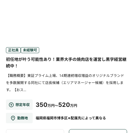
正社員
未経験可
初任地が叶う可能性あり！業界大手の焼肉店を運営し黒字経営継
続中！
【職務概要】東証プライム上場、14期連続増収増益のオリジナルブランド
を多数展開する同社にて店長候補（エリアマネージャー候補）を採用しま
す。【おス...
350
520
想定年収
万円～
万円
勤務地
福岡県福岡市博多区※配属先によって異なる