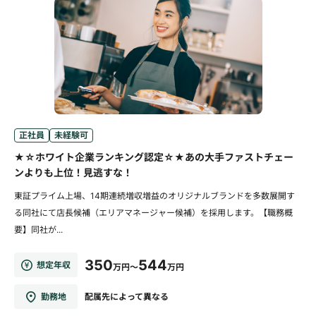
正社員
未経験可
★☆ホワイト企業ランキング認定☆★あの大手ファストチェー
ンよりも上位！見逃すな！
東証プライム上場、14期連続増収増益のオリジナルブランドを多数展開す
る同社にて店長候補（エリアマネージャー候補）を採用します。【職務概
要】同社が...
350
544
想定年収
万円～
万円
勤務地
配属先によって異なる