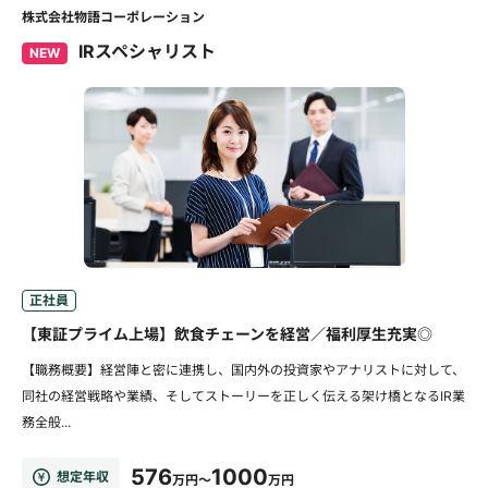
株式会社物語コーポレーション
IRスペシャリスト
NEW
正社員
【東証プライム上場】飲食チェーンを経営／福利厚生充実◎
【職務概要】経営陣と密に連携し、国内外の投資家やアナリストに対して、
同社の経営戦略や業績、そしてストーリーを正しく伝える架け橋となるIR業
務全般...
576
1000
想定年収
万円～
万円