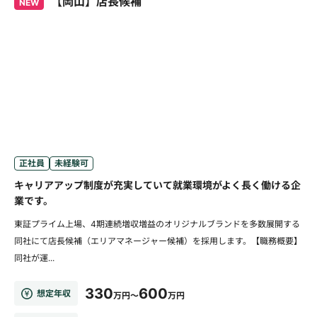
【岡山】店長候補
NEW
正社員
未経験可
キャリアアップ制度が充実していて就業環境がよく長く働ける企
業です。
東証プライム上場、4期連続増収増益のオリジナルブランドを多数展開する
同社にて店長候補（エリアマネージャー候補）を採用します。【職務概要】
同社が運...
330
600
想定年収
万円～
万円