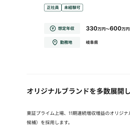
正社員
未経験可
330
600
想定年収
万円～
万円
勤務地
岐阜県
オリジナルブランドを多数展開
東証プライム上場、11期連続増収増益のオリジ
候補）を採用します。