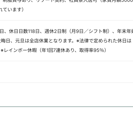
、制服貸与あり、リゾート契約、社員寮入居可（家賃月額5000
れています）
0日、休日日数118日、週休2日制（月9日／シフト制）、年末年
大晦日、元旦は全店休業となります。※法律で定められた休日は
。※レインボー休暇（年1回7連休あり、取得率95％）