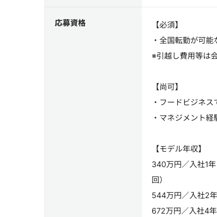
応募資格
【必須】
・全国転勤が可能
※引越し費用等は
【尚可】
・フードビジネス
・マネジメント経
【モデル年収】
340万円／入社1
回）
544万円／入社2
672万円／入社4