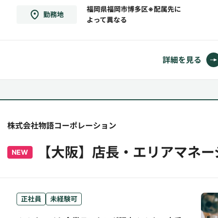
ー休暇あり（7連休制度※取得率100％）・大晦
福岡県福岡市博多区※配属先に
勤務地
よって異なる
日、元旦が完全休み・スキル、キャリアアップ
のチャンスが多い・個人に裁量権が与えられ
る・異業種からの...
詳細を見る
株式会社物語コーポレーション
【大阪】店長・エリアマネー
NEW
正社員
未経験可