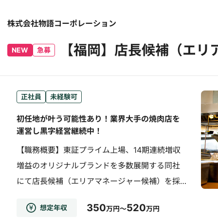
株式会社物語コーポレーション
【福岡】店長候補（エリ
NEW
急募
正社員
未経験可
初任地が叶う可能性あり！業界大手の焼肉店を
運営し黒字経営継続中！
【職務概要】東証プライム上場、14期連続増収
増益のオリジナルブランドを多数展開する同社
にて店長候補（エリアマネージャー候補）を採
用します。【おススメポイント】・年間休日110
350
520
想定年収
万円～
万円
日以上、残業少なめ（残業代支給）・レインボ