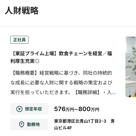
人財戦略
正社員
【東証プライム上場】飲食チェーンを経営／福
利厚生充実◎
【職務概要】経営戦略に基づき、同社の持続的
な成長に必要な人財に関する戦略の策定および
実行を担っていただきます。【職務詳細】・人
事制度（評価・報酬など）の企画および運用・
576
800
想定年収
万円～
万円
育成戦略の立案・タレントマネジメント（後継
者計画）の策定・人事データ分析に基づく課題
東京都港区北青山1丁目2-3 青
勤務地
山ビル4F
抽出・エンゲージメント向上施策の立案・推進