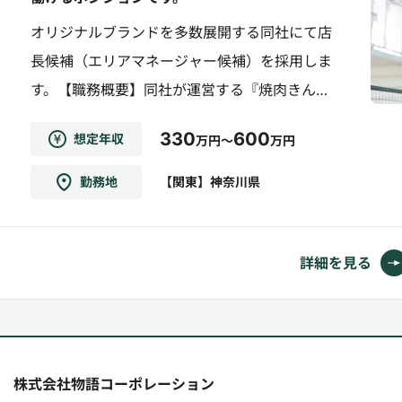
オリジナルブランドを多数展開する同社にて店
長候補（エリアマネージャー候補）を採用しま
す。【職務概要】同社が運営する『焼肉きん
ぐ』『焼肉一番かるび』『丸源ラーメン』『お
330
600
想定年収
万円～
万円
好み焼本舗』『ゆず庵』等の店長候補・エリア
マネージャー候補として活躍していただきま
勤務地
【関東】神奈川県
す。【おススメポイント】・年間休日110日以
上、残業少なめ（残業代支給）・レインボー休
暇あり（7連休制度※取得率...
詳細を見る
株式会社物語コーポレーション