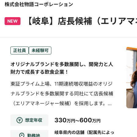
株式会社物語コーポレーション
【岐阜】店長候補（エリアマ
NEW
正社員
未経験可
オリジナルブランドを多数展開し、開発力と人
財力で成長する飲食企業！
東証プライム上場、11期連続増収増益のオリジ
ナルブランドを多数展開する同社にて店長候補
（エリアマネージャー候補）を採用します。
【職務概要】同社が運営する『焼肉きんぐ』
330
600
想定年収
万円～
万円
『焼肉一番かるび』『丸源ラーメン』『お好み
焼本舗』『ゆず庵』の店長候補・エリアマネジ
岐阜県内の店舗（配属先によっ
勤務地