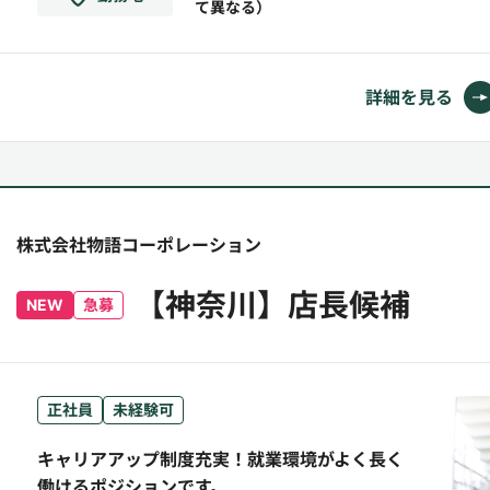
て異なる）
ャー候補としてご活躍して頂きます。【勤務体
制】9：00～18：00／11：00～20：00／15：
00～24：...
詳細を見る
株式会社物語コーポレーション
【神奈川】店長候補
NEW
急募
正社員
未経験可
キャリアアップ制度充実！就業環境がよく長く
働けるポジションです。