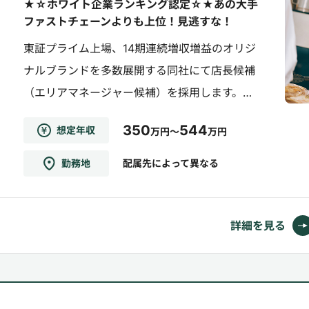
★☆ホワイト企業ランキング認定☆★あの大手
ファストチェーンよりも上位！見逃すな！
東証プライム上場、14期連続増収増益のオリジ
ナルブランドを多数展開する同社にて店長候補
（エリアマネージャー候補）を採用します。
【職務概要】同社が運営する『焼肉きんぐ』
350
544
想定年収
万円～
万円
『焼肉一番かるび』『丸源ラーメン』『お好み
焼本舗』『ゆず庵』の店長候補・エリアマネジ
勤務地
配属先によって異なる
ャー候補としての業務をお任せします。※説明会
も毎月実施をしているので説明会&選考会からの
参加もOK！1次面接か...
詳細を見る