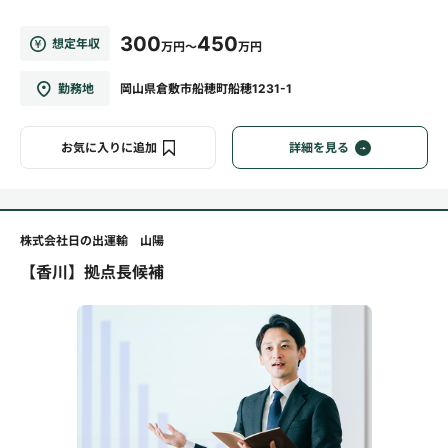
300
450
想定年収
万円～
万円
勤務地
岡山県倉敷市船穂町船穂1231-1
お気に入りに追加
詳細を見る
株式会社日の出運輸 山陽
【香川】拠点長候補