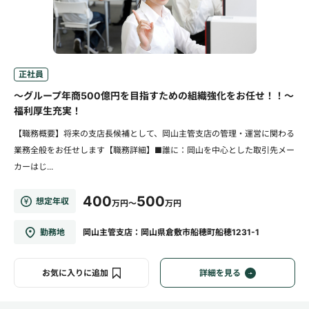
正社員
～グループ年商500億円を目指すための組織強化をお任せ！！～
福利厚生充実！
【職務概要】将来の支店長候補として、岡山主管支店の管理・運営に関わる
業務全般をお任せします【職務詳細】■誰に：岡山を中心とした取引先メー
カーはじ...
400
500
想定年収
万円～
万円
勤務地
岡山主管支店：岡山県倉敷市船穂町船穂1231-1
お気に入りに追加
詳細を見る