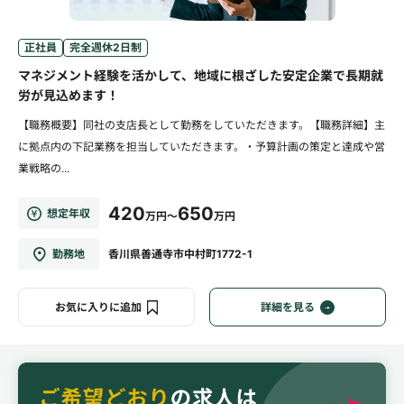
正社員
完全週休2日制
マネジメント経験を活かして、地域に根ざした安定企業で長期就
労が見込めます！
【職務概要】同社の支店長として勤務をしていただきます。【職務詳細】主
に拠点内の下記業務を担当していただきます。・予算計画の策定と達成や営
業戦略の...
420
650
想定年収
万円～
万円
勤務地
香川県善通寺市中村町1772-1
お気に入りに追加
詳細を見る