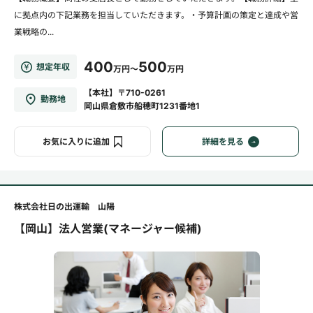
に拠点内の下記業務を担当していただきます。・予算計画の策定と達成や営
業戦略の...
400
500
想定年収
万円～
万円
【本社】〒710-0261
勤務地
岡山県倉敷市船穂町1231番地1
お気に入りに追加
詳細を見る
株式会社日の出運輸 山陽
【岡山】法人営業(マネージャー候補)