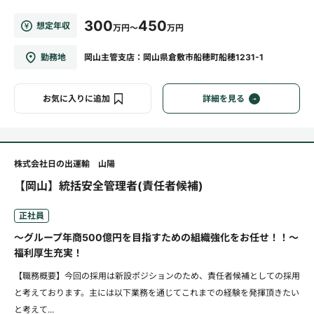
300
450
想定年収
万円～
万円
勤務地
岡山主管支店：岡山県倉敷市船穂町船穂1231-1
お気に入りに追加
詳細を見る
株式会社日の出運輸 山陽
【岡山】統括安全管理者(責任者候補)
正社員
～グループ年商500億円を目指すための組織強化をお任せ！！～
福利厚生充実！
【職務概要】今回の採用は新設ポジションのため、責任者候補としての採用
と考えております。主には以下業務を通じてこれまでの経験を発揮頂きたい
と考えて...