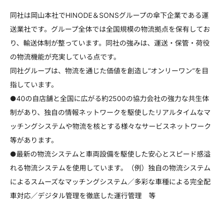
同社は岡山本社でHINODE＆SONSグループの傘下企業である運
送業社です。グループ全体では全国規模の物流拠点を保有してお
り、輸送体制が整っています。同社の強みは、運送・保管・荷役
の物流機能が充実している点です。
同社グループは、物流を通じた価値を創造し”オンリーワン”を目
指しています。
●40の自店舗と全国に広がる約2500の協力会社の強力な共生体
制があり、独自の情報ネットワークを駆使したリアルタイムなマ
ッチングシステムや物流を核とする様々なサービスネットワーク
等があります。
●最新の物流システムと車両設備を駆使した安心とスピード感溢
れる物流システムを使用しています。（例）独自の物流システム
によるスムーズなマッチングシステム／多彩な車種による完全配
車対応／デジタル管理を徹底した運行管理 等