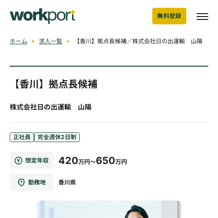
無料登録
ホーム
求人一覧
【香川】拠点長候補／株式会社日の出運輸 山陽
【香川】拠点長候補
株式会社日の出運輸 山陽
正社員
完全週休2日制
420
650
想定年収
万円～
万円
勤務地
香川県