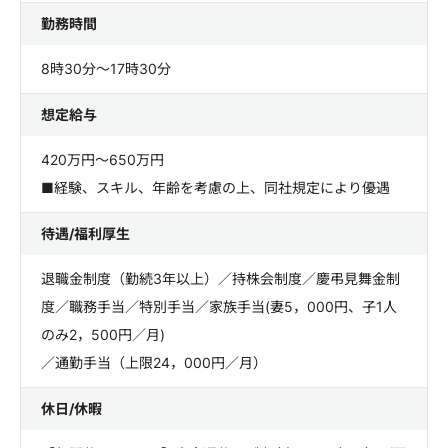
勤務時間
8時30分～17時30分
想定給与
420万円～650万円
■経験、スキル、年齢を考慮の上、同社規定により優遇
待遇/福利厚生
退職金制度（勤続3年以上）／持株会制度／慶弔見舞金制
度／職務手当／特別手当／家族手当(妻5，000円、子1人
のみ2，500円／月)
／通勤手当（上限24，000円／月）
休日/休暇