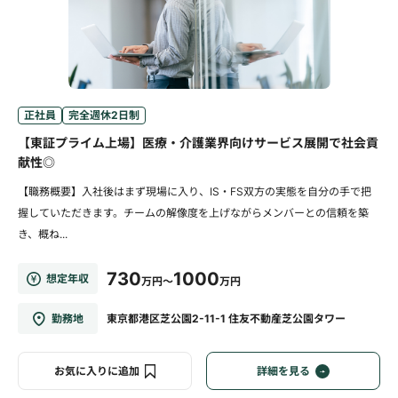
正社員
完全週休2日制
【東証プライム上場】医療・介護業界向けサービス展開で社会貢
献性◎
【職務概要】入社後はまず現場に入り、IS・FS双方の実態を自分の手で把
握していただきます。チームの解像度を上げながらメンバーとの信頼を築
き、概ね...
730
1000
想定年収
万円～
万円
勤務地
東京都港区芝公園2-11-1 住友不動産芝公園タワー
お気に入りに追加
詳細を見る