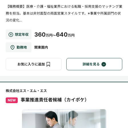
【職務概要】医療・介護・福祉業界における転職・採用支援のマッチング業
務を担当。基本は非対面型の両面営業スタイルです。※事業や所属部門の状
況の変化...
360
640
想定年収
万円～
万円
勤務地
関東圏内
お気に入りに追加
詳細を見る
株式会社エス・エム・エス
事業推進責任者候補（カイポケ）
NEW