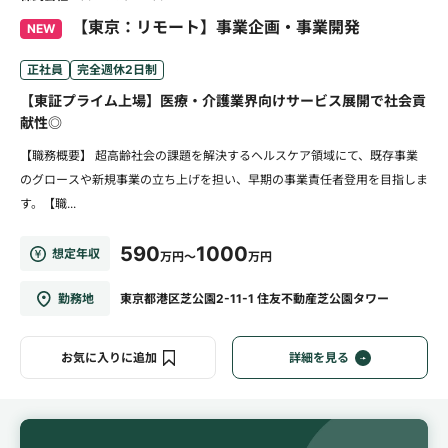
【東京：リモート】事業企画・事業開発
NEW
正社員
完全週休2日制
【東証プライム上場】医療・介護業界向けサービス展開で社会貢
献性◎
【職務概要】 超高齢社会の課題を解決するヘルスケア領域にて、既存事業
のグロースや新規事業の立ち上げを担い、早期の事業責任者登用を目指しま
す。【職...
590
1000
想定年収
万円～
万円
勤務地
東京都港区芝公園2-11-1 住友不動産芝公園タワー
お気に入りに追加
詳細を見る