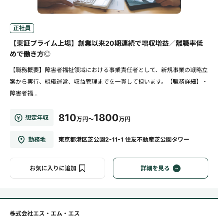
正社員
【東証プライム上場】創業以来20期連続で増収増益／離職率低
めで働き方◎
【職務概要】障害者福祉領域における事業責任者として、新規事業の戦略立
案から実行、組織運営、収益管理までを一貫して担います。【職務詳細】・
障害者福...
810
1800
想定年収
万円～
万円
勤務地
東京都港区芝公園2-11-1 住友不動産芝公園タワー
お気に入りに追加
詳細を見る
株式会社エス・エム・エス