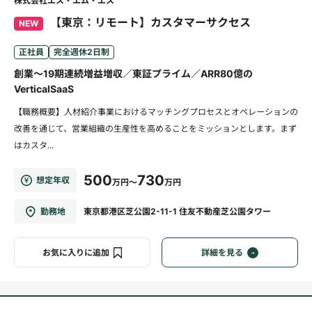
株式会社エス・エム・エス
【東京：リモート】カスタマーサクセス
NEW
正社員
完全週休2日制
創業～19期連続増益増収／東証プライム／ARR80億の
VerticalSaaS
【職務概要】人材紹介事業におけるマッチングプロセスとオペレーションの
改善を通じて、営業組織の生産性を高めることをミッションとします。まず
はカスタ...
500
730
想定年収
万円～
万円
勤務地
東京都港区芝公園2-11-1 住友不動産芝公園タワー
お気に入りに追加
詳細を見る