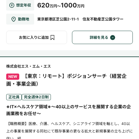
620
1000
想定年収
万円～
万円
勤務地
東京都港区芝公園2-11-1 住友不動産芝公園タワー
お気に入りに追加
詳細を見る
株式会社エス・エム・エス
【東京：リモート】ポジションサーチ（経営企
NEW
画・事業企画）
正社員
完全週休2日制
※IT×ヘルスケア領域※～40以上のサービスを展開する企業の企
画業務をお任せ～
【職務概要】医療、介護、ヘルスケア、シニアライフ領域を軸とし、40以
上の事業を展開する同社にて既存事業の更なる拡大と新規事業の立ち上げに
伴い、経...