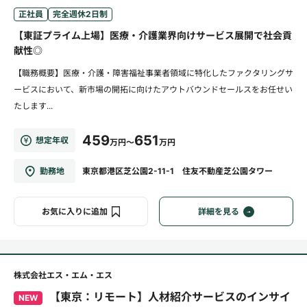
正社員
完全週休2日制
【東証プライム上場】医療・介護業界向けサービス展開で社会貢
献性◎
【職務概要】医療・介護・障害福祉事業者領域に特化したファクタリングサ
ービスにおいて、新市場の開拓に向けたアウトバウンドセールスをお任せい
たします...
459
651
想定年収
万円～
万円
勤務地
東京都港区芝公園2-11-1 住友不動産芝公園タワー
お気に入りに追加
詳細を見る
株式会社エス・エム・エス
【東京：リモート】人材紹介サービスのインサイ
NEW