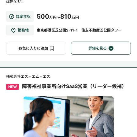
提供をお...
500
810
想定年収
万円～
万円
勤務地
東京都港区芝公園2-11-1 住友不動産芝公園タワー
お気に入りに追加
詳細を見る
株式会社エス・エム・エス
障害福祉事業所向けSaaS営業（リーダー候補）
NEW