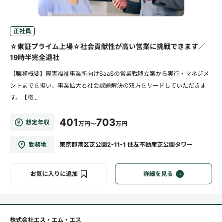
正社員
☆東証プライム上場☆社会貢献性が高い営業に挑戦できます／
19時半完全退社
【職務概要】障害福祉事業所向けSaaSの営業戦略立案から実行・マネジメ
ントまでを担い、事業拡大と社会課題解決の双方をリードしていただきま
す。【職...
401
703
想定年収
万円～
万円
勤務地
東京都港区芝公園2-11-1 住友不動産芝公園タワー
お気に入りに追加
詳細を見る
株式会社エス・エム・エス