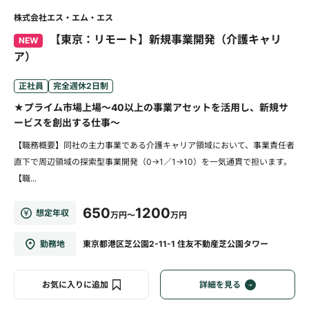
株式会社エス・エム・エス
【東京：リモート】新規事業開発（介護キャリ
NEW
ア）
正社員
完全週休2日制
★プライム市場上場～40以上の事業アセットを活用し、新規サ
ービスを創出する仕事～
【職務概要】同社の主力事業である介護キャリア領域において、事業責任者
直下で周辺領域の探索型事業開発（0→1／1→10）を一気通貫で担います。
【職...
650
1200
想定年収
万円～
万円
勤務地
東京都港区芝公園2-11-1 住友不動産芝公園タワー
お気に入りに追加
詳細を見る