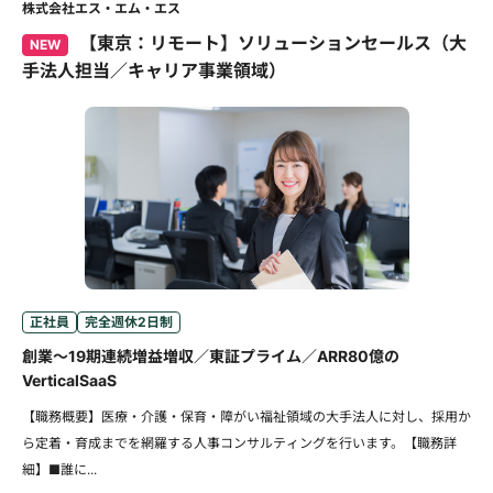
株式会社エス・エム・エス
【東京：リモート】ソリューションセールス（大
NEW
手法人担当／キャリア事業領域）
正社員
完全週休2日制
創業～19期連続増益増収／東証プライム／ARR80億の
VerticalSaaS
【職務概要】医療・介護・保育・障がい福祉領域の大手法人に対し、採用か
ら定着・育成までを網羅する人事コンサルティングを行います。【職務詳
細】■誰に...