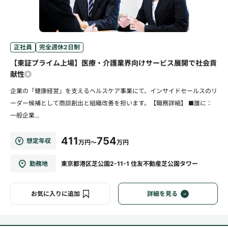
正社員
完全週休2日制
【東証プライム上場】医療・介護業界向けサービス展開で社会貢
献性◎
企業の「健康経営」を支えるヘルスケア事業にて、インサイドセールスのリ
ーダー候補として商談創出と組織改善を担います。【職務詳細】 ■誰に：
一般企業...
411
754
想定年収
万円～
万円
勤務地
東京都港区芝公園2-11-1 住友不動産芝公園タワー
お気に入りに追加
詳細を見る