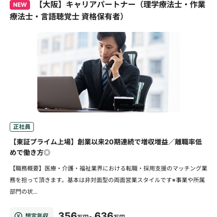
【大阪】キャリアパートナー（理学療法士・作業
NEW
療法士・言語聴覚士 資格保有者）
正社員
【東証プライム上場】創業以来20期連続で増収増益／離職率低
めで働き方◎
【職務概要】医療・介護・福祉業界における転職・採用支援のマッチング業
務を担って頂きます。基本は非対面型の両面営業スタイルです※事業や所属
部門の状...
356
636
想定年収