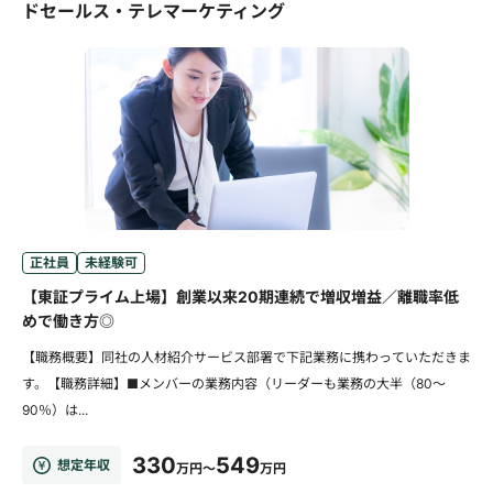
ドセールス・テレマーケティング
正社員
未経験可
【東証プライム上場】創業以来20期連続で増収増益／離職率低
めで働き方◎
【職務概要】同社の人材紹介サービス部署で下記業務に携わっていただきま
す。【職務詳細】■メンバーの業務内容（リーダーも業務の大半（80～
90％）は...
330
549
想定年収
万円～
万円