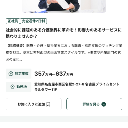
正社員
完全週休2日制
社会的に課題のある介護業界に革命を！影響力のあるサービスに
携わりませんか？
【職務概要】医療・介護・福祉業界における転職・採用支援のマッチング業
務を担当。基本は非対面型の両面営業スタイルです。※事業や所属部門の状
況の変化...
357
637
想定年収
万円～
万円
愛知県名古屋市西区名駅2-27-8 名古屋プライムセント
勤務地
ラルタワー11F
お気に入りに追加
詳細を見る