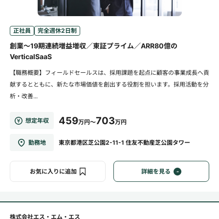
正社員
完全週休2日制
創業～19期連続増益増収／東証プライム／ARR80億の
VerticalSaaS
【職務概要】フィールドセールスは、採用課題を起点に顧客の事業成長へ貢
献するとともに、新たな市場価値を創出する役割を担います。採用活動を分
析・改善...
459
703
想定年収
万円～
万円
勤務地
東京都港区芝公園2-11-1 住友不動産芝公園タワー
お気に入りに追加
詳細を見る
株式会社エス・エム・エス