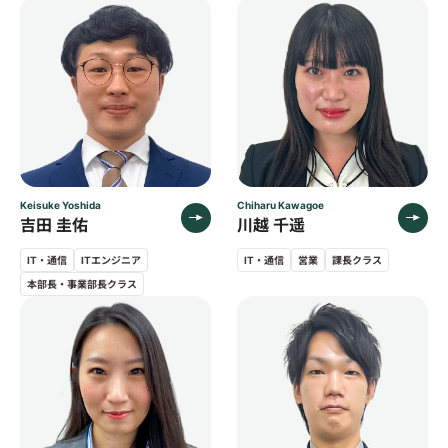
・職務経歴書に誤字脱字があったことに面接後
に気づいたのですが、そちらは気づかなかった
のかもしくは
応募の際に修正してくださっていたのか…と
いう申し訳なさがあります
サービス全体について
・佐藤さまのお休み予定もお聞きした上で「ご
Keisuke Yoshida
Chiharu Kawagoe
吉田 圭佑
川越 千遥
連絡だけしておく」とお約束していた内容をご
連絡した際に、
IT・通信
ITエンジニア
IT・通信
営業
課長クラス
別の方から「お休みなので代わりに」とご返
本部長・事業部長クラス
信いただくことがありました。
お休みだと知らなければ安心したと思います
が、お休みであることは私と佐藤さまの間では
共通認識でしたので、文面も相まって、いささ
か過剰に感じました。
・システムの話になりますが、受領の応答のみ