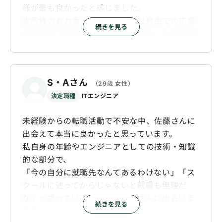
様が最も良かったと感じました。
佐藤様のお力添えのおかげで御社経由での応募
続きを見る
は比較的通りやすく、転職活動がやっと具体的
に先が読める状況になりました。
また、サービス自体にも満足しております。
S・Aさん
（29歳 女性）
決定職種
ITエンジニア
未経験からの転職活動で不安な中、佐藤さんに
出会えて本当に良かったと思っています。
私自身の年齢やエンジニアとしての技術・知識
的な部分で、
「今の自分に就職先なんてあるわけない」「ス
クールに通ってからじゃないと就職も無理だ
な」と思っているときに、佐藤さんに出会いま
続きを見る
した。