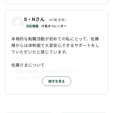
他にもたくさんお客さんがいる中で、私の今ま
でのことをちゃんと聞いてくれて、
私が何がわからなくてモヤモヤしているのかを
S・Nさん
（41歳 女性）
言語化するお手伝いをしてくれて、信頼できる
決定職種
IT系オペレーター
なと思いました。
未経験からの転職だと自分の軸を変えてでも働
本格的な転職活動が初めての私にとって、佐藤
かないといけないのかな、などと考えて嫌にな
様からは体制面で大変安心できるサポートをし
ることもあったのですが、
ていただいたと感じています。
佐藤さんはちゃんと私の軸を支持しながら、私
の経験を踏まえた上で活躍できる方法をたくさ
佐藤さまについて
ん提案してくれました。本当に感謝していま
・終始物腰柔らかで話しやすかった
す。
・履歴書、職務経歴書にいただいたアドバイス
単に内定まですすめるだけでなく、私の人生そ
続きを見る
で品質を上げてくださった
のものを真剣に考えてくださっていると感じ、
・連絡において、即答できないこと・次回に持
本当に心強かったです。
ち越すものについては必ず次回の回答予定まで
立てたうえで
持ち帰ってくださるので安心感があった