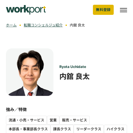
無料登録
ホーム
転職コンシェルジュ紹介
内舘 良太
Ryota Uchidate
内舘 良太
強み／特徴
流通・小売・サービス
営業
販売・サービス
本部長・事業部長クラス
課長クラス
リーダークラス
ハイクラス