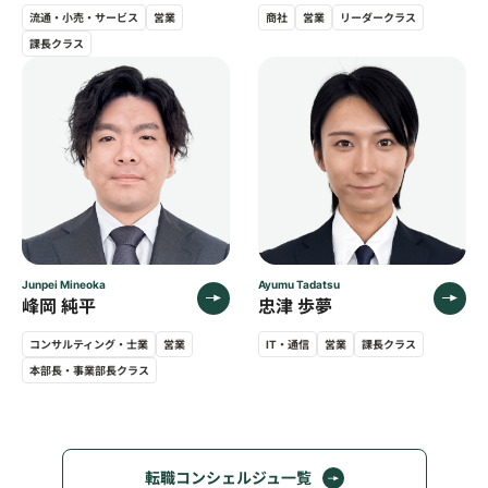
流通・小売・サービス
営業
商社
営業
リーダークラス
課長クラス
Junpei Mineoka
Ayumu Tadatsu
峰岡 純平
忠津 歩夢
コンサルティング・士業
営業
IT・通信
営業
課長クラス
本部長・事業部長クラス
転職コンシェルジュ一覧