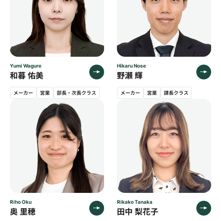
たが、全体的な使い勝手としては非常に満足し
ております。
Yumi Wagure
Hikaru Nose
和暮 佑美
野瀬 輝
メーカー
営業
部長・次長クラス
メーカー
営業
課長クラス
Riho Oku
Rikako Tanaka
奥 里穂
田中 梨花子