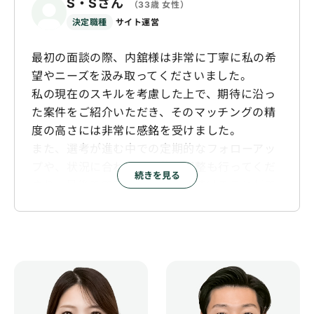
S・Sさん
（33歳 女性）
決定職種
サイト運営
最初の面談の際、内舘様は非常に丁寧に私の希
望やニーズを汲み取ってくださいました。
私の現在のスキルを考慮した上で、期待に沿っ
た案件をご紹介いただき、そのマッチングの精
度の高さには非常に感銘を受けました。
また、選考が進む中での定期的なフォローアッ
プや、状況に合わせた柔軟な調整も行ってくだ
続きを見る
さり、最後まで安心して活動を続けることがで
きました。
システムは非常に機能が充実しており、特にメ
ールのやり取りや資料のアップロード・保管が
スムーズに行える点は、利用者として非常に便
利だと感じました。
稀にログインが不安定になる場面がございまし