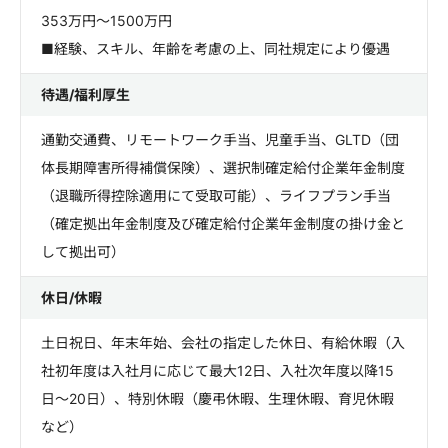
353万円～1500万円
■経験、スキル、年齢を考慮の上、同社規定により優遇
待遇/福利厚生
通勤交通費、リモートワーク手当、児童手当、GLTD（団
体長期障害所得補償保険）、選択制確定給付企業年金制度
（退職所得控除適用にて受取可能）、ライフプラン手当
（確定拠出年金制度及び確定給付企業年金制度の掛け金と
して拠出可）
休日/休暇
土日祝日、年末年始、会社の指定した休日、有給休暇（入
社初年度は入社月に応じて最大12日、入社次年度以降15
日～20日）、特別休暇（慶弔休暇、生理休暇、育児休暇
など）