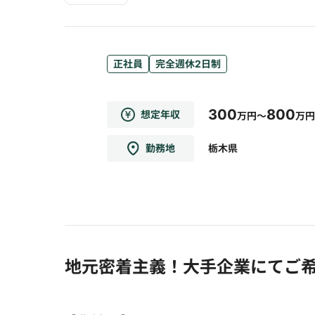
正社員
完全週休2日制
300
800
想定年収
万円～
万円
勤務地
栃木県
地元密着主義！大手企業にてご