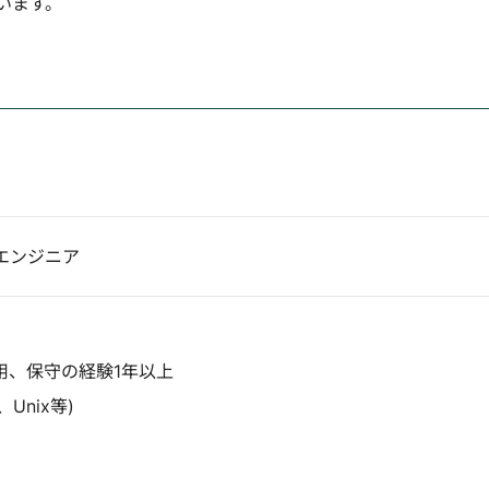
います。
エンジニア
用、保守の経験1年以上
x、Unix等)