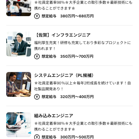
☆社員定着率98％☆大手企業との取引多数☆最新技術にも
携わることができます☆
想定給与 380万円～680万円
【佐賀】インフラエンジニア
福利厚生充実！研修も充実しており多彩なプロジェクトに
携われます！
想定給与 350万円～700万円
システムエンジニア（PL候補）
☆社員定着率90％以上☆毎年2桁成長を続けています！自
社製品開発あり！
想定給与 320万円～400万円
組み込みエンジニア
☆社員定着率98％☆大手企業との取引多数☆最新技術にも
携わることができます☆
想定給与 300万円～500万円