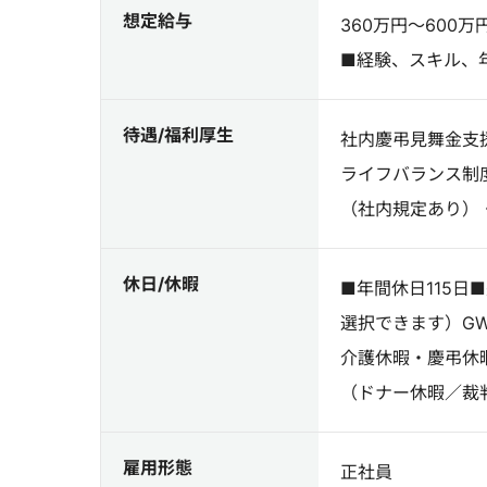
想定給与
360万円～600万
■経験、スキル、
待遇/福利厚生
社内慶弔見舞金支
ライフバランス制
（社内規定あり）
休日/休暇
■年間休日115日
選択できます）G
介護休暇・慶弔休
（ドナー休暇／裁
雇用形態
正社員