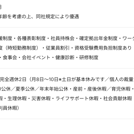
円
年齢を考慮の上、同社規定により優遇
援制度・各種表彰制度・社員持株会・確定拠出年金制度・ワー
度（時短勤務制度）・従業員割引・資格受験費用負担制度あり
・食事会・会社イベント・健康診断・研修制度
■完全週休2日（月8日～10日※土日が基本休みです／個人の裁量
W公休／夏季公休／年末年始公休・産前・産後休暇／育児休暇
暇・生理休暇・災害休暇・ライフサポート休暇・社会貢献休暇
判員休暇）