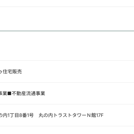
ゥ住宅販売
事業■不動産流通事業
内1丁目8番1号 丸の内トラストタワーＮ館17F