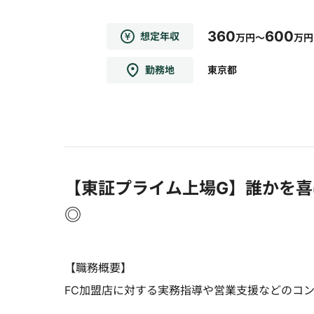
360
600
想定年収
万円～
万円
勤務地
東京都
【東証プライム上場G】誰かを
◎
【職務概要】
FC加盟店に対する実務指導や営業支援などのコ