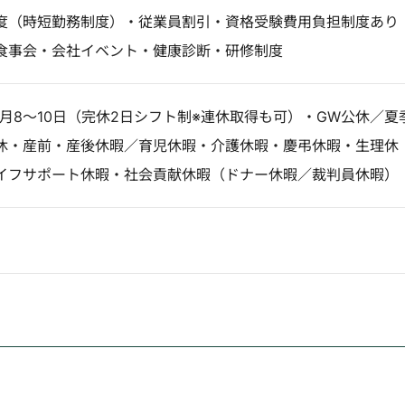
度（時短勤務制度）・従業員割引・資格受験費用負担制度あり
食事会・会社イベント・健康診断・研修制度
■月8～10日（完休2日シフト制※連休取得も可）・GW公休／夏
休・産前・産後休暇／育児休暇・介護休暇・慶弔休暇・生理休
イフサポート休暇・社会貢献休暇（ドナー休暇／裁判員休暇）