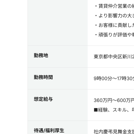
・賃貸仲介営業の
・より影響力の大
・お客様に貢献し
・頑張りが評価や
勤務地
東京都中央区新川2
勤務時間
9時00分～17時
想定給与
360万円～600万
■経験、スキル、
待遇/福利厚生
社内慶弔見舞金支