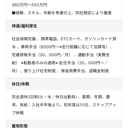
360万円～550万円
■経験、スキル、年齢を考慮の上、同社規定により優遇
待遇/福利厚生
社会保険完備 、携帯電話、ETCカード、ガソリンカード貸
与 、車両手当（6000円～※走行距離に応じて加算有）、
宅建資格手当（30，000円／月） 、通勤手当（実費支
給） ※転勤者のみの適用※ 赴任手当（35，000円～／
月）、借り上げ社宅制度 、帰省旅費手当、退職金制度
休日/休暇
完全週休2日制(火・水／休日出勤有) 、夏期、冬期、慶
弔、有給：入社半年後より。初年度は10日、ステップアッ
プ休暇
雇用形態