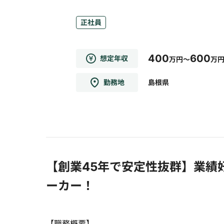
正社員
400
600
想定年収
万円～
万
勤務地
島根県
【創業45年で安定性抜群】業績
ーカー！
【職務概要】