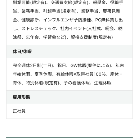
副業可能(規定有)、交通費支給(規定有)、報奨金、役職手
当、業務手当、引越手当(規定有)、業務手当、慶弔見舞
金、健康診断、インフルエンザ予防接種、PC無料貸し出
し、ストレスチェック、社内イベント(入社式、総会、納
涼祭、忘年会、学習会など)、資格支援制度(規定有)
休日/休暇
完全週休2日制(土日)、祝日、GW休暇(案件による)、年末
年始休暇、夏季休暇、有給休暇※取得社員100％、産休・
育休、特別休暇(規定有)、子の看護休暇、生理休暇
雇用形態
正社員