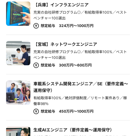
【兵庫】インフラエンジニア
充実の自社研修プログラム◎／有給取得率100%／ベスト
ベンチャー100選出
想定給与 324万円～1000万円
【宮城】ネットワークエンジニア
充実の自社研修プログラム◎／有給取得率100%／ベスト
ベンチャー100選出
想定給与 300万円～600万円
車載系システム開発エンジニア／SE（要件定義～
運用保守）
有給取得率100%／絶対評価制度／リモート案件あり／稼
働率98％
想定給与 450万円～1000万円
生成AIエンジニア（要件定義～運用保守）