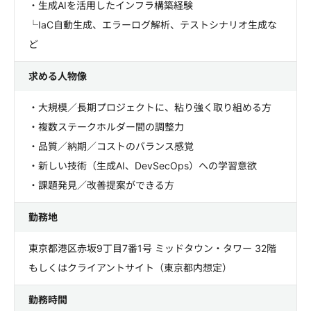
・生成AIを活用したインフラ構築経験
└IaC自動生成、エラーログ解析、テストシナリオ生成な
ど
求める人物像
・大規模／長期プロジェクトに、粘り強く取り組める方
・複数ステークホルダー間の調整力
・品質／納期／コストのバランス感覚
・新しい技術（生成AI、DevSecOps）への学習意欲
・課題発見／改善提案ができる方
勤務地
東京都港区赤坂9丁目7番1号 ミッドタウン・タワー 32階
もしくはクライアントサイト（東京都内想定）
勤務時間