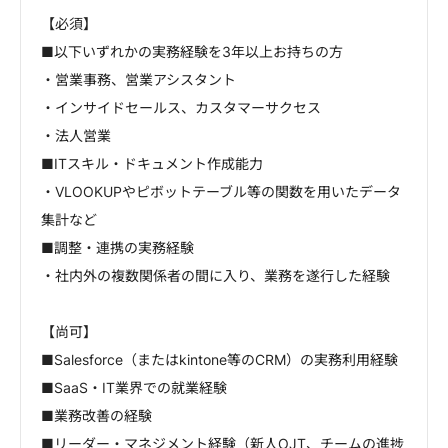
【必須】
■以下いずれかの実務経験を3年以上お持ちの方
・営業事務、営業アシスタント
・インサイドセールス、カスタマーサクセス
・法人営業
■ITスキル・ドキュメント作成能力
・VLOOKUPやピボットテーブル等の関数を用いたデータ
集計など
■調整・連携の実務経験
・社内外の複数関係者の間に入り、業務を遂行した経験
【尚可】
■Salesforce（またはkintone等のCRM）の実務利用経験
■SaaS・IT業界での就業経験
■業務改善の経験
■リーダー・マネジメント経験（新人OJT、チームの進捗