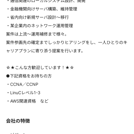
・通信関連のローカルシステム設計、開発
・金融機関向けサーバ構築、維持管理
・省内向け新規サーバ設計～移行
・某企業内のネットワーク運用管理
案件は上流～運用補修まで様々。
案件参画先の確定までしっかりヒアリングをし、一人ひとりのキ
ャリアプランに寄り添う提案を行います。
☆★こんな方歓迎しています！★☆
●下記資格をお持ちの方
・CCNA／CCNP
・LinuCレベル1-3
・AWS関連資格 など
会社の特徴