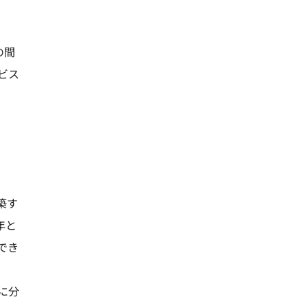
の間
ビス
築す
年と
でき
に分