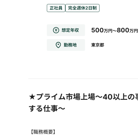
正社員
完全週休2日制
500
800
想定年収
万円～
万円
勤務地
東京都
★プライム市場上場～40以上の
する仕事～
【職務概要】