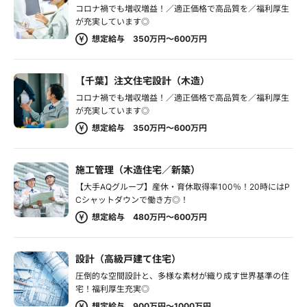
コロナ禍でも増収増益！／適正価格で高品質を／福利厚生
が充実しています◎
想定給与 350万円～600万円
【千葉】注文住宅設計（木造）
コロナ禍でも増収増益！／適正価格で高品質を／福利厚生
が充実しています◎
想定給与 350万円～600万円
施工管理（木造住宅／新築）
【大手AQグループ】産休・育休取得率100％！20時にはP
Cシャットダウンで働き方◎！
想定給与 480万円～600万円
設計（高級戸建て住宅）
圧倒的な空間設計と、多様な素材が織り成す世界基準の住
宅！福利厚生充実◎
想定給与 900万円～1000万円