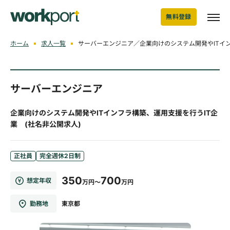
無料登録
ホーム
求人一覧
サーバーエンジニア／企業向けのシステム開発やITイン
サーバーエンジニア
企業向けのシステム開発やITインフラ構築、運用支援を行うIT企
業 (社名非公開求人)
正社員
完全週休2日制
350
700
想定年収
万円～
万円
勤務地
東京都