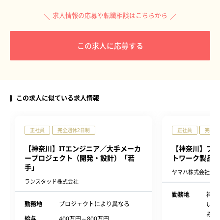
求人情報の応募や転職相談はこちらから
この求人に応募する
この求人に似ている求人情報
正社員
完全週休2日制
正社員
完全週
【神奈川】ITエンジニア／大手メーカ
【神奈川】ファ
ープロジェクト（開発・設計）「若
トワーク製品）
手」
ヤマハ株式会社
ランスタッド株式会社
勤務地
神奈
勤務地
プロジェクトにより異なる
い4
みら
給与
400万円～800万円