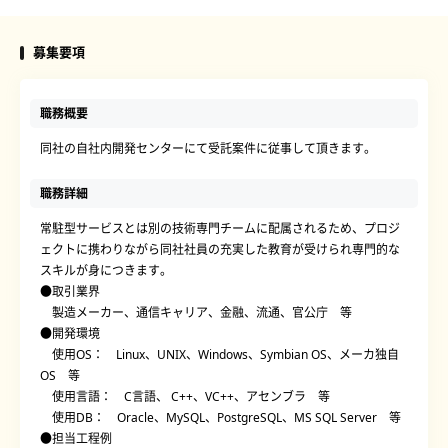
募集要項
職務概要
同社の自社内開発センターにて受託案件に従事して頂きます。
職務詳細
常駐型サービスとは別の技術専門チームに配属されるため、プロジ
ェクトに携わりながら同社社員の充実した教育が受けられ専門的な
スキルが身につきます。
●取引業界
製造メーカー、通信キャリア、金融、流通、官公庁 等
●開発環境
使用OS： Linux、UNIX、Windows、Symbian OS、メーカ独自
OS 等
使用言語： C言語、 C++、VC++、アセンブラ 等
使用DB： Oracle、MySQL、PostgreSQL、MS SQL Server 等
●担当工程例