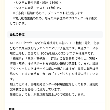
・システム要件定義・設計（上流）SE
・システム実装・テスト（下流）PG
※ご志向・経験に応じて、プロジェクトを決定します
※地元密着主義のため、地元の大手企業のプロジェクトを前提と
しています。
会社の特徴
AI・IoT・クラウドなどの先端技術を中心に、IT・機械・電気・化学
分野で技術支援を行うエンジニアリング企業です。東証グロース市
場に上場し、全国で1，900名を超えるエンジニアが活躍中です。
「機械系」「電気・電子系」「IT系」の設計開発に特化し、実験・
評価・解析、技術サポートまで幅広い領域で活躍しています。設計
アウトソーシングはサービス業に分類されますが、実際の業務は世
界をリードする大手メーカーの「モノづくり」を技術支援していま
す。
加えて近年は、自社開発センターの採用強化を行っており、受託開
発事業の更なる強化に注力しています。
業績においても、創業以来右肩上がりで成長しています。
職種