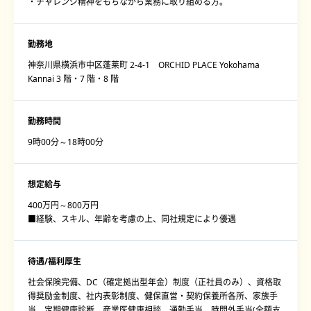
・チャレンジ精神をもちながら業務に取り組める方。
勤務地
神奈川県横浜市中区蓬莱町 2-4-1 ORCHID PLACE Yokohama
Kannai 3 階・7 階・8 階
勤務時間
9時00分～18時00分
想定給与
400万円～800万円
■経験、スキル、年齢を考慮の上、同社規定により優遇
待遇/福利厚生
社会保険完備、DC（確定拠出型年金）制度（正社員のみ）、資格取
得奨励金制度、社内表彰制度、健保直営・契約保養所各所、家族手
当、定期健康診断、産業医健康相談、通勤手当、時間外手当(全額支