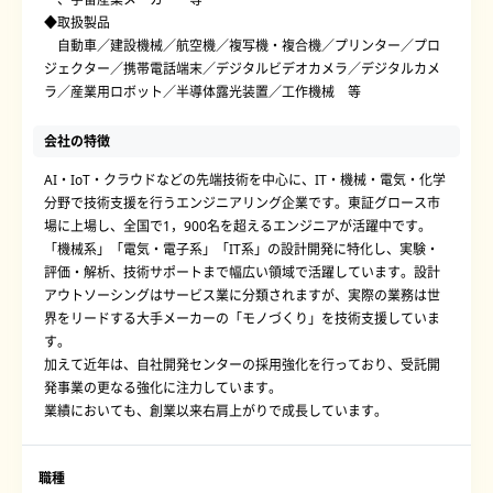
◆取扱製品
自動車／建設機械／航空機／複写機・複合機／プリンター／プロ
ジェクター／携帯電話端末／デジタルビデオカメラ／デジタルカメ
ラ／産業用ロボット／半導体露光装置／工作機械 等
会社の特徴
AI・IoT・クラウドなどの先端技術を中心に、IT・機械・電気・化学
分野で技術支援を行うエンジニアリング企業です。東証グロース市
場に上場し、全国で1，900名を超えるエンジニアが活躍中です。
「機械系」「電気・電子系」「IT系」の設計開発に特化し、実験・
評価・解析、技術サポートまで幅広い領域で活躍しています。設計
アウトソーシングはサービス業に分類されますが、実際の業務は世
界をリードする大手メーカーの「モノづくり」を技術支援していま
す。
加えて近年は、自社開発センターの採用強化を行っており、受託開
発事業の更なる強化に注力しています。
業績においても、創業以来右肩上がりで成長しています。
職種