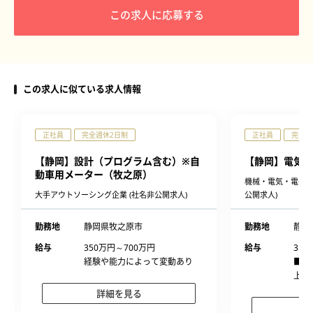
この求人に応募する
この求人に似ている求人情報
正社員
完全週休2日制
正社員
完全週
【静岡】設計（プログラム含む）※自
【静岡】電気回
動車用メーター（牧之原）
機械・電気・電子設
大手アウトソーシング企業 (社名非公開求人)
公開求人)
勤務地
静岡県牧之原市
勤務地
静岡
給与
350万円～700万円
給与
350
経験や能力によって変動あり
■経
上、
詳細を見る