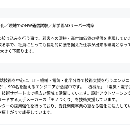
合化／現地でのNW通信試験／某学園ADサーバー構築
の絞り込みを行う事で、顧客への深耕・高付加価値の提供を実現してい
取る事で、社員にとっても長期的に腰を据えた仕事が出来る環境となっ
を大きく下回ります。
の先端技術を中心に、IT・機械・電気・化学分野で技術支援を行うエンジ
1，900名を超えるエンジニアが活躍中です。「機械系」「電気・電子
、技術サポートまで幅広い領域で活躍しています。設計アウトソーシン
リードする大手メーカーの「モノづくり」を技術支援しています。
ンターの採用強化を行っており、受託開発事業の更なる強化に注力して
右肩上がりで成長しています。