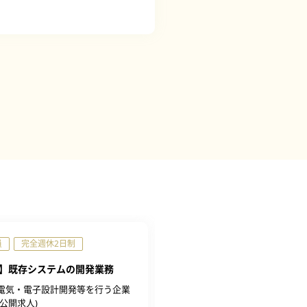
員
完全週休2日制
正社員
完全週休2日制
】既存システムの開発業務
【福岡】サーバーエンジニア(S
託)
電気・電子設計開発等を行う企業
ブライザ株式会社
公開求人)