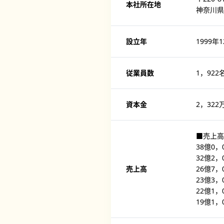
本社所在地
神奈川県
設立年
1999年
従業員数
1，922
資本金
2，322
■売上高
38億0，
32億2，0
売上高
26億7，0
23億3，
22億1，
19億1，