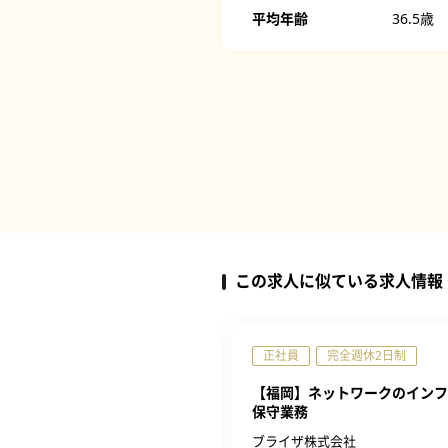
平均年齢
36.5歳
この求人に似ている求人情報
完全週休2日制
正社員
完全週休2日制
】ポジションサーチ
【福岡】ネットワークのインフ
保守業務
テクノプロ テクノプロ・IT社
ブライザ株式会社