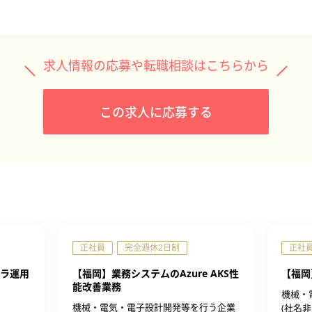
求人情報の応募や転職相談はこちらから
この求人に応募する
正社員
完全週休2日制
正社
ラ運用
【福岡】業務システムのAzure AKS性
【福岡
能改善業務
機械・
機械・電気・電子設計開発等を行う企業
(社名非