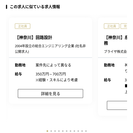
この求人に似ている求人情報
正社員
正社員
完全週
【神奈川】回路設計
【神奈川】産業
務
2004年設立の総合エンジニアリング企業 (社名非
公開求人)
ブライザ株式会社
勤務地
案件先によって異なる
勤務地
神奈
り異
給与
350万円～700万円
※経験・スキルにより考慮
給与
350
■経
上、
詳細を見る