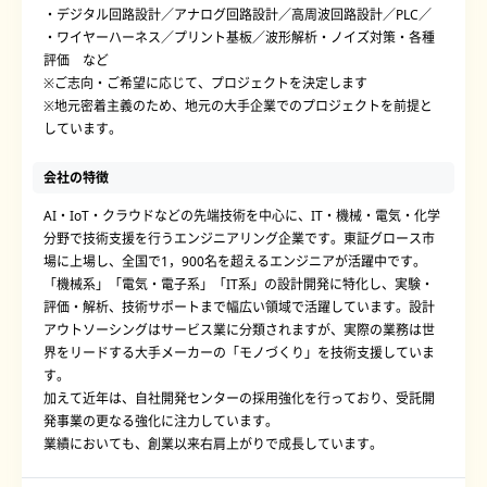
・デジタル回路設計／アナログ回路設計／高周波回路設計／PLC／
・ワイヤーハーネス／プリント基板／波形解析・ノイズ対策・各種
評価 など
※ご志向・ご希望に応じて、プロジェクトを決定します
※地元密着主義のため、地元の大手企業でのプロジェクトを前提と
しています。
会社の特徴
AI・IoT・クラウドなどの先端技術を中心に、IT・機械・電気・化学
分野で技術支援を行うエンジニアリング企業です。東証グロース市
場に上場し、全国で1，900名を超えるエンジニアが活躍中です。
「機械系」「電気・電子系」「IT系」の設計開発に特化し、実験・
評価・解析、技術サポートまで幅広い領域で活躍しています。設計
アウトソーシングはサービス業に分類されますが、実際の業務は世
界をリードする大手メーカーの「モノづくり」を技術支援していま
す。
加えて近年は、自社開発センターの採用強化を行っており、受託開
発事業の更なる強化に注力しています。
業績においても、創業以来右肩上がりで成長しています。