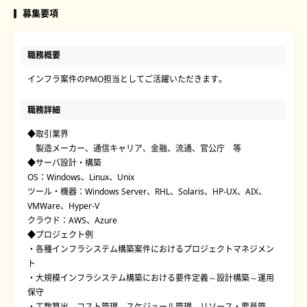
募集要項
職務概要
インフラ案件のPMO担当としてご活躍いただきます。
職務詳細
◆取引業界
製造メーカー、通信キャリア、金融、流通、官公庁 等
◆サーバ設計・構築
OS：Windows、Linux、Unix
ツール・機器：Windows Server、RHL、Solaris、HP-UX、AIX、
VMWare、Hyper-V
クラウド：AWS、Azure
◆プロジェクト例
・各種インフラシステム構築案件におけるプロジェクトマネジメン
ト
・大規模インフラシステム構築における要件定義～設計構築～運用
保守
・工数算出、コスト管理、スケジュール管理、リソース・要員管