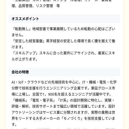
理、品質管理、リスク管理 等
オススメポイント
「転勤無し」地域密着で事業展開しているため転勤の心配はござい
ません。
「安定した経営基盤」黒字経営の安定した環境で長く腰を据えて働
けます。
「スキルアップ」スキルに合った案件にアサインされ、着実にスキ
ルが上がります。
会社の特徴
AI・IoT・クラウドなどの先端技術を中心に、IT・機械・電気・化学
分野で技術支援を行うエンジニアリング企業です。東証グロース市
場に上場し、全国で1，900名を超えるエンジニアが活躍中です。
「機械系」「電気・電子系」「IT系」の設計開発に特化し、実験・
評価・解析、技術サポートまで幅広い領域で活躍しています。設計
アウトソーシングはサービス業に分類されますが、実際の業務は世
界をリードする大手メーカーの「モノづくり」を技術支援していま
す。