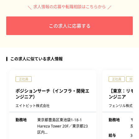
求人情報の応募や転職相談はこちらから
この求人に応募する
この求人に似ている求人情報
正社員
正社員
完全週
ポジションサーチ（インフラ・開発エ
【東京：リモー
ンジニア）
ンジニア
エイトビット株式会社
フェンリル株式会
勤務地
東京都豊島区東池袋1-18-1
勤務地
〒14
Hareza Tower 20F／東京都23
反田 2
区内...
給与
360