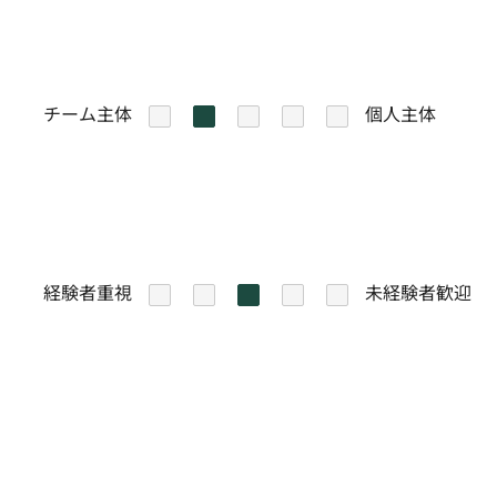
チーム主体
個人主体
1
2
3
4
5
経験者重視
未経験者歓迎
1
2
3
4
5