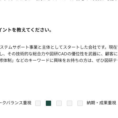
イントを教えてください。
システムサポート事業と主体としてスタートした会社です。現
し、その技術的な総合力や図研CADの優位性を武器に、顧客
修体制」などのキーワードに興味をお持ちの方は、ぜひ図研テ
ークバランス重視
納期・成果重視
1
2
3
4
5