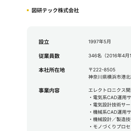
図研テック株式会社
1997年5月
設立
346名（2016年4
従業員数
〒222-8505
本社所在地
神奈川県横浜市港北区
エレクトロニクス関
事業内容
・電気系CAD運用
・電気設計技術サー
・機械系CAD運用
・機械設計／製造技
・モノづくりプロセ