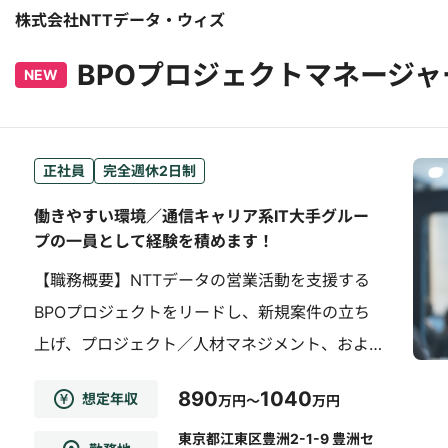
株式会社NTTデータ・ウィズ
BPOプロジェクトマネージャ
NEW
正社員
完全週休2日制
働きやすい環境／通信キャリア系IT大手グルー
プの一員として経験を積めます！
【職務概要】NTTデータの営業活動を支援する
BPOプロジェクトをリードし、新規案件の立ち
上げ、プロジェクト／人材マネジメント、およ
び既存プロジェクトの業務改善／高度化を担っ
890
1040
想定年収
万円～
万円
ていただきます。【職務詳細】NTTデータの営
業活動を支援するBPO／BPS組織のマネージャ
東京都江東区豊洲2-1-9 豊洲セ