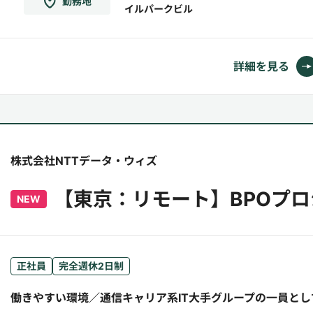
勤務地
イルパークビル
ーとして、クライアント折衝／プロジェクト立
ち上げ／プロジェクト／人材マネジメントなど
をお任せします...
詳細を見る
株式会社NTTデータ・ウィズ
【東京：リモート】BPOプ
NEW
正社員
完全週休2日制
働きやすい環境／通信キャリア系IT大手グループの一員と