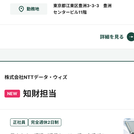
大小様々な案件に対応）■仕様調整・スケジュ
東京都江東区豊洲3-3-3 豊洲
勤務地
センタービル11階
ール策定、進捗管理・定例会運営、課題管理・
オフィスレイアウト準備（委託先へ依頼）・工
事仕様調整（建築、ネ...
詳細を見る
株式会社NTTデータ・ウィズ
知財担当
NEW
正社員
完全週休2日制