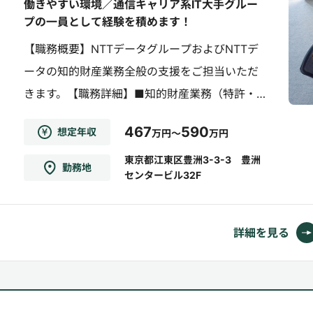
働きやすい環境／通信キャリア系IT大手グルー
プの一員として経験を積めます！
【職務概要】NTTデータグループおよびNTTデ
ータの知的財産業務全般の支援をご担当いただ
きます。【職務詳細】■知的財産業務（特許・商
標）└特許調査、出願・権利化対応└商標の調
467
590
想定年収
万円～
万円
査、登録管理■事務および専門性を伴う知財関
連業務└出願書類等の作成、管理└期限管理・
東京都江東区豊洲3-3-3 豊洲
勤務地
センタービル32F
台帳運用└グループ各社からの知財相談対応■
付随する業務└グループ横断での知財活用に向
けた企画・調整まず...
詳細を見る