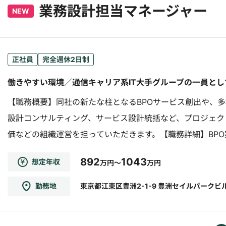
業務設計担当マネージャー
NEW
正社員
完全週休2日制
働きやすい環境／通信キャリア系IT大手グループの一員と
【職務概要】同社の新たな柱となるBPOサービス創出や、
設計コンサルティング、サービス設計統括など、プロジェク
価などの組織運営を担っていただきます。【職務詳細】BP
ジメント業務に注力いただきます。＜具体的には＞・BPOプロ
892
1043
想定年収
万円～
万円
勤務地
東京都江東区豊洲2-1-9 豊洲セイルパークビ