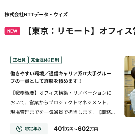
株式会社NTTデータ・ウィズ
【東京：リモート】オフィス
NEW
正社員
完全週休2日制
働きやすい環境／通信キャリア系IT大手グルー
プの一員として経験を積めます！
【職務概要】オフィス構築・リノベーションに
おいて、営業からプロジェクトマネジメント、
現場管理までを一気通貫で担当します。【職務
詳細】■プロジェクトマネジメント・既存顧客
401
602
想定年収
万円～
万円
への定期訪問、提案、相談対応（年間約700件の