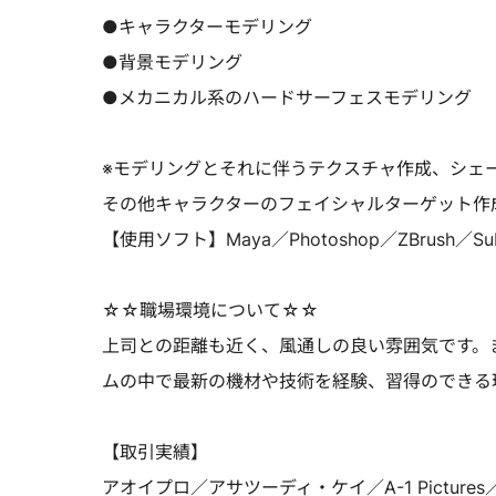
●キャラクターモデリング
●背景モデリング
●メカニカル系のハードサーフェスモデリング
※モデリングとそれに伴うテクスチャ作成、シェ
その他キャラクターのフェイシャルターゲット作
【使用ソフト】Maya／Photoshop／ZBrush／Subst
☆☆職場環境について☆☆
上司との距離も近く、風通しの良い雰囲気です。
ムの中で最新の機材や技術を経験、習得のできる
【取引実績】
アオイプロ／アサツーディ・ケイ／A-1 Pictu