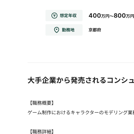
400
800
想定年収
万円～
万
勤務地
京都府
大手企業から発売されるコンシ
【職務概要】
ゲーム制作におけるキャラクターのモデリング業
【職務詳細】