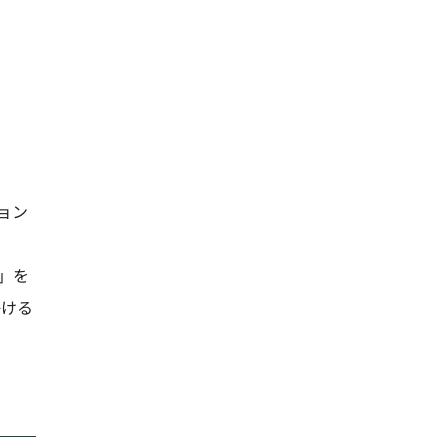
ョン
」を
掛ける