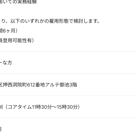
eを用いての実務経験
より、以下のいずれかの雇用形態で検討します。
間6ヶ月）
員登用可能性有）
ーな方
押西洞院町612番地アルテ御池3階
（コアタイム11時30分～15時30分）
円