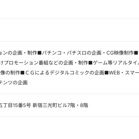
ョンの企画・制作■パチンコ・パチスロの企画・CG映像制作■
向けプロモーション番組などの企画・制作■ゲーム等リアルタイ
映像の制作■ＣＧによるデジタルコミックの企画■WEB・スマ
テンツの企画
丁目15番5号 新宿三光町ビル7階・8階