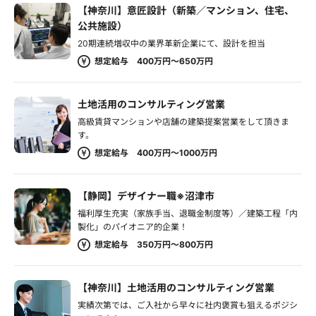
【神奈川】意匠設計（新築／マンション、住宅、
公共施設）
20期連続増収中の業界革新企業にて、設計を担当
想定給与 400万円～650万円
土地活用のコンサルティング営業
高級賃貸マンションや店舗の建築提案営業をして頂きま
す。
想定給与 400万円～1000万円
【静岡】デザイナー職※沼津市
福利厚生充実（家族手当、退職金制度等）／建築工程「内
製化」のパイオニア的企業！
想定給与 350万円～800万円
【神奈川】土地活用のコンサルティング営業
実績次第では、ご入社から早々に社内褒賞も狙えるポジシ