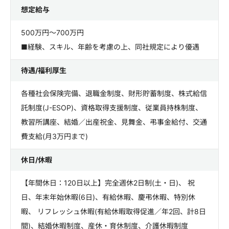
想定給与
500万円～700万円
■経験、スキル、年齢を考慮の上、同社規定により優遇
待遇/福利厚生
各種社会保険完備、退職金制度、財形貯蓄制度、株式給信
託制度(J-ESOP)、資格取得支援制度、従業員持株制度、
教習所講座、結婚／出産祝金、見舞金、弔事金給付、交通
費支給(月3万円まで)
休日/休暇
【年間休日：120日以上】完全週休2日制(土・日)、 祝
日、年末年始休暇(6日)、有給休暇、慶弔休暇、特別休
暇、 リフレッシュ休暇(有給休暇取得促進／年2回、計8日
間)、結婚休暇制度、産休・育休制度、介護休暇制度