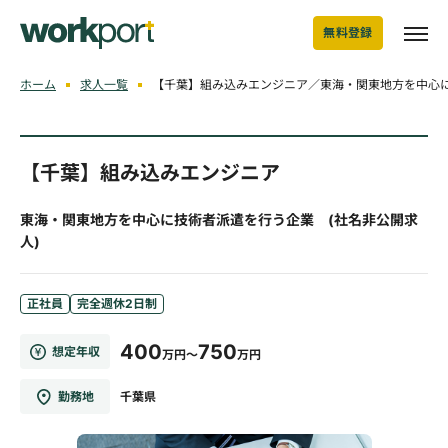
無料登録
ホーム
求人一覧
【千葉】組み込みエンジニア／東海・関東地方を中心に
【千葉】組み込みエンジニア
東海・関東地方を中心に技術者派遣を行う企業 (社名非公開求
人)
正社員
完全週休2日制
400
750
想定年収
万円～
万円
勤務地
千葉県