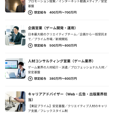
プロモーション提案／インターネット動画メディア／安定
基盤
想定給与 400万円～700万円
企画営業（ゲーム開発・運用）
日本最大級のクリエイティブチーム／企画から一括受託ま
で／プライム市場／新規開拓
想定給与 500万円～800万円
人材コンサルティング営業（ゲーム業界）
ゲーム業界の人材紹介・派遣／プロフェッショナル人材／
安定基盤
想定給与 380万円～600万円
キャリアアドバイザー（Web・広告・出版業界担
当）
【東証プライム】安定基盤／クリエイティブ人材のキャリ
ア支援／フレックスタイム制