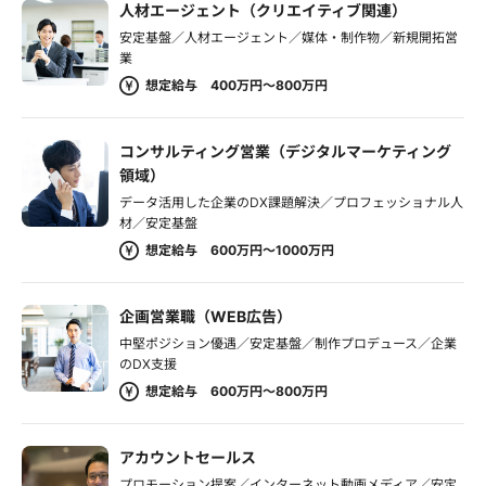
人材エージェント（クリエイティブ関連）
安定基盤／人材エージェント／媒体・制作物／新規開拓営
業
想定給与 400万円～800万円
コンサルティング営業（デジタルマーケティング
領域）
データ活用した企業のDX課題解決／プロフェッショナル人
材／安定基盤
想定給与 600万円～1000万円
企画営業職（WEB広告）
中堅ポジション優遇／安定基盤／制作プロデュース／企業
のDX支援
想定給与 600万円～800万円
アカウントセールス
プロモーション提案／インターネット動画メディア／安定