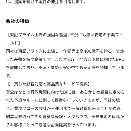
い、提案を続けて案件の発注を目指します。
会社の特徴
【東証プライム上場の強固な基盤×不況にも強い安定の事業フィ
ールド】
同社は東証プライムに上場し、年間売上高400億円を誇る、安定
した基盤を持つ企業です。また官公庁・地方自治体に向けたBPO
を展開しており、不況・情勢不安の中でも安定感を発揮していま
す。
【一貫した顧客対応と高品質なサービス提供】
官公庁などの行政機関に向けたBPOは、あらかじめ厳格に定めら
れた予算やルールに則って提案を行っていきますが、同社の場
合、業務フローの設計から運用まで一気通貫出来ることが強み。
創業以来培ってきた豊富な経験とノウハウで、予算策定の段階か
らお客様にとって最適な企画提案を行っています。