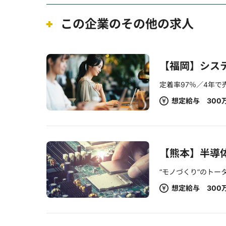
この企業のその他の求人
【福岡】シス
定着率97％／4年で
想定給与 300
【熊本】半導
“モノづくり”のト
想定給与 300