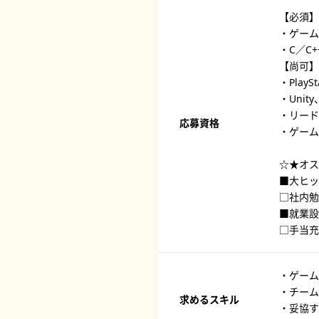
【必須】
・ゲーム
・C／C
【尚可】
・PlayS
・Unit
・リード
応募資格
・ゲーム
☆★オス
■大ヒッ
□社内勉
■就業設
□手当充
・ゲーム
・チーム
求めるスキル
・妥協す