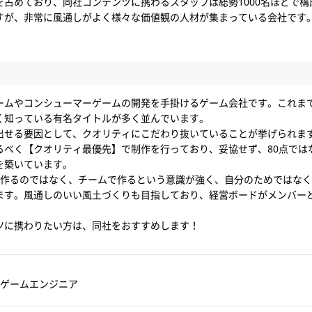
を占めており、同社コンテンツに携わるスタッフは総勢1000名ほどで構
すが、非常に風通しがよく様々な価値観の人材が集まっている会社です
ームやコンシューマーゲームの開発を手掛けるゲーム会社です。これま
く知っている有名タイトルが多く並んでいます。
出せる要因として、クオリティにこだわり抜いていることが挙げられま
べく【クオリティ最優先】で制作を行っており、妥協せず、80点ではな
を築いています。
で作るのではなく、チームで作るという意識が強く、自分のためではな
ます。風通しのいい風土づくりも目指しており、経営ボードがメンバー
ツに携わりたい方は、同社をおすすめします！
ゲームエンジニア