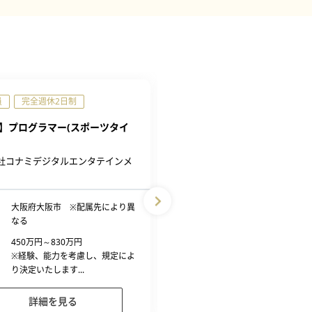
員
完全週休2日制
契約社員
完全週休2日制
】プログラマー(スポーツタイ
【大阪】クライアントサイド
ングマネージャーエンジニア
員
社コナミデジタルエンタテインメ
株式会社ダンクハーツ
勤務地
大阪府大阪市西区江戸堀1-
大阪府大阪市 ※配属先により異
なる
給与
300万円～500万円
■経験、スキル、年齢を
450万円～830万円
上、同社規定により...
※経験、能力を考慮し、規定によ
り決定いたします...
詳細を見る
詳細を見る