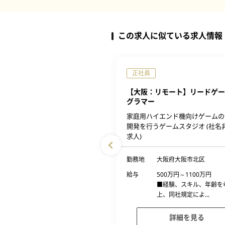
この求人に似ている求人情報
完全週休2日制
正社員
】インフラエンジニア(MMO)
【大阪：リモート】リードゲー
シューマー】
グラマー
Cygames
家庭用ハイエンド機向けゲームの
開発を行うゲームスタジオ (社名
求人)
大阪府大阪市北区小松原町2番4
号 大阪富国生命ビル
勤務地
大阪府大阪市北区
450万円～1200万円
年収例：540万円／27歳、600万
給与
500万円～1100万円
円／30...
■経験、スキル、年齢を
上、同社規定によ...
詳細を見る
詳細を見る