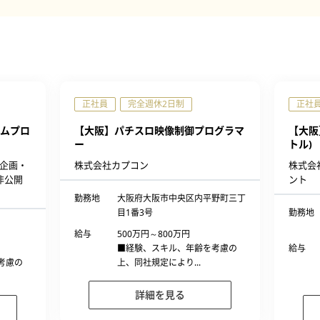
正社員
完全週休2日制
正社
ムプロ
【大阪】パチスロ映像制御プログラマ
【大阪
ー
トル)
企画・
株式会社カプコン
株式会
非公開
ント
勤務地
大阪府大阪市中央区内平野町三丁
目1番3号
勤務地
給与
500万円～800万円
■経験、スキル、年齢を考慮の
給与
考慮の
上、同社規定により...
詳細を見る