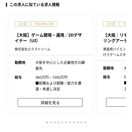
この求人に似ている求人情報
正社員
完全週休2日制
正社員
未経験
【大阪】ゲーム開発・運用／2Dデザ
【大阪：リモー
イナー（UI）
リングアーティ
株式会社エクストリーム
家庭用ハイエンド
行うゲームスタジオ 
勤務地
大阪を中心とした近畿地方の顧
勤務地
大阪
客先
給与
500
給与
360万円～1000万円
■経
■前職および経験・能力を優
上、
遇・考慮し決定
詳細を見る