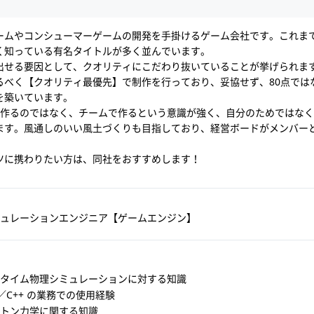
ームやコンシューマーゲームの開発を手掛けるゲーム会社です。これま
く知っている有名タイトルが多く並んでいます。
出せる要因として、クオリティにこだわり抜いていることが挙げられま
べく【クオリティ最優先】で制作を行っており、妥協せず、80点ではな
を築いています。
で作るのではなく、チームで作るという意識が強く、自分のためではな
ます。風通しのいい風土づくりも目指しており、経営ボードがメンバー
ツに携わりたい方は、同社をおすすめします！
ュレーションエンジニア【ゲームエンジン】
タイム物理シミュレーションに対する知識
／C++ の業務での使用経験
トン力学に関する知識