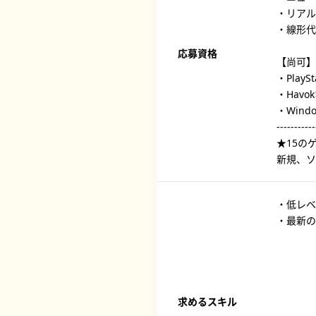
・リアル
・線形代
応募資格
【尚可】
・Play
・Hav
・Win
-----------
★15の
新規、ソ
・低レベ
・最新
求めるスキル