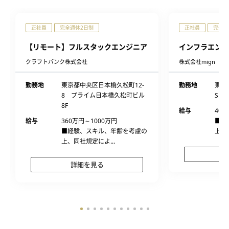
正社員
完全週休2日制
正社員
完全週
【リモート】フルスタックエンジニア
インフラエンジ
クラフトバンク株式会社
株式会社mign
勤務地
東京都中央区日本橋久松町12-
勤務地
東京
8 プライム日本橋久松町ビル
SHIB
8F
給与
400
給与
360万円～1000万円
■経
■経験、スキル、年齢を考慮の
上、
上、同社規定によ...
詳細を見る