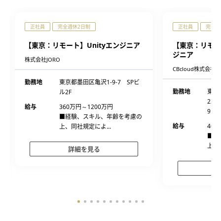
正社員
完全週休2日制
正社員
完全週
【東京：リモート】Unityエンジニア
【東京：リモー
ジニア
株式会社JORO
CBcloud株式会社
勤務地
東京都墨田区亀沢1‐9‐7 SPビ
勤務地
東京
ル2F
23
給与
360万円～1200万円
9階
■経験、スキル、年齢を考慮の
給与
400
上、同社規定によ...
■経
上、
詳細を見る