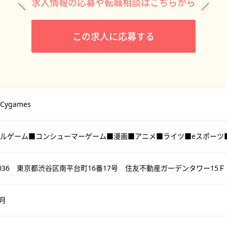
求人情報の応募や転職相談はこちらから
この求人に応募する
ygames
ルゲーム■コンシューマーゲーム■漫画■アニメ■ライツ■eスポーツ
-0036 東京都渋谷区南平台町16番17号 住友不動産ガーデンタワー15Ｆ
5月