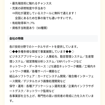
・最先端技術に触れるチャンス大
・充実の研修制度や手当あり
⇒同社が運営しているスクールに無料で通えます！
全国にあるため仕事の後でも通いやすいです。
・有給取得率71.7％
・資格手当制度あり（90種類）
会社の特徴
各IT技術分野でのトータルサポートを提供しています。
◇◆◆多種多様な領域で事業展開しています◆◆◇
ビジネスアプリケーション：人事給与、勤怠管理システム／生産管
理システム／経営情報分析システム／ERPパッケージなど
ネットワーク・データベース：LTE通信ネットワーク構築／工場内ネ
ットワーク構築／各種サーバー構築など
組込みソフトウェア：カーナビシステム開発／複合機インターフェ
ース開発／デジタルカメラ画像処理開発など
保守・運用：各種アプリケーション運用支援／企業内インフラサポ
ートデスク／ネットワーク監視など
各事業部を立ち上げ、専門性の高い技術者の育成に力を入れていま
す。