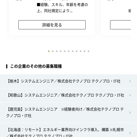
■経験、スキル、年齢を考慮の
（算
上、同社規定により...
給＋
詳細を見る
この企業のその他の募集職種
【栃木】システムエンジニア／株式会社テクノプロ テクノプロ・IT社
【和歌山】システムエンジニア／株式会社テクノプロ テクノプロ・IT社
【鹿児島】システムエンジニア ※経験者向け／株式会社テクノプロ テ
クノプロ・IT社
【北海道：リモート】エネルギー業界向けインフラ導入、構築 ※札幌市
／株式会社テクノプロ テクノプロ・IT社