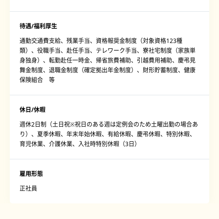
待遇/福利厚生
通勤交通費支給、残業手当、資格報奨金制度（対象資格123種
類）、役職手当、赴任手当、テレワーク手当、寮社宅制度（家族単
身独身）、転勤赴任一時金、帰省旅費補助、引越費用補助、慶弔見
舞金制度、退職金制度（確定拠出年金制度）、財形貯蓄制度、健康
保険組合 等
休日/休暇
週休2日制（土日祝※祝日のある週は定例会のため土曜出勤の場合あ
り）、夏季休暇、年末年始休暇、有給休暇、慶弔休暇、特別休暇、
育児休業、介護休業、入社時特別休暇（3日）
雇用形態
正社員