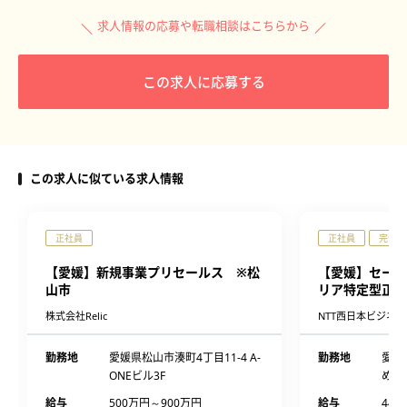
求人情報の応募や転職相談はこちらから
この求人に応募する
この求人に似ている求人情報
正社員
正社員
完全週
【愛媛】新規事業プリセールス ※松
【愛媛】セール
山市
リア特定型正社
株式会社Relic
NTT西日本ビジネ
勤務地
愛媛県松山市湊町4丁目11-4 A-
勤務地
愛媛
ONEビル3F
めぎ
給与
500万円～900万円
給与
440