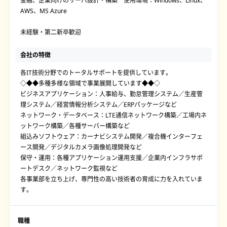
金融、企業向けのサーバ設計・構築 使用環境：Windows、Linux、
AWS、MS Azure
未経験・第二新卒歓迎
会社の特徴
各IT技術分野でのトータルサポートを提供しています。
◇◆◆多種多様な領域で事業展開しています◆◆◇
ビジネスアプリケーション：人事給与、勤怠管理システム／生産管
理システム／経営情報分析システム／ERPパッケージなど
ネットワーク・データベース：LTE通信ネットワーク構築／工場内ネ
ットワーク構築／各種サーバー構築など
組込みソフトウェア：カーナビシステム開発／複合機インターフェ
ース開発／デジタルカメラ画像処理開発など
保守・運用：各種アプリケーション運用支援／企業内インフラサポ
ートデスク／ネットワーク監視など
各事業部を立ち上げ、専門性の高い技術者の育成に力を入れていま
す。
職種