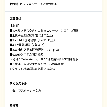
【愛媛】ポジションサーチ※注力案件
応募資格
【必須】
■1.ヘルプデスク含むコミュニケーションスキル必須
■2.電子回路経験者(最低1年以上)
■3.VB.NET開発経験（2～3年以上）
■4.C#開発経験（2年以上）
■5.Webシステム開発経験 C#、Java
■6.Webシステム開発経験
→尚可：Outsystems， SFDC等を用いたLCP開発経験
■7.物理、仮想いずれかのサーバ構築経験
※クラウド構築経験は必須ではない
求めるスキル
・セルフスターターな方
勤務地