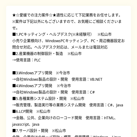
★☆愛媛での注力案件☆★適性に応じて下記業務をお任せします。
※案件は下記以外にもございますので、お気軽にご相談くださいま
せ。
■1.PCキッティング・ヘルプデスク(※未経験可） ※松山市
小売り企業様向け、WindowsPCキッティング、PC・周辺機器設定お
問合せ対応。ヘルプデスク対応は、メールまたは電話対応
■2.産業機器の制御設計・製造 ※松山市
→使用言語：PLC
■3.Windowsアプリ開発 ※今治市
→自社Windows製品の設計・開発 使用言語：VB.NET
■4.Windowsアプリ開発 ※今治市
→自社Windows製品の設計・開発 使用言語：C#
■5.各種業務システム設計・開発 ※松山市
→販売管理、製造実行等の業務システム開発 使用言語：C#、Java
■6.LCP開発 ※松山市
→金融、公共、企業向けのローコード開発 使用言語：HTML、
javascript、Java
■7.サーバ設計・開発 ※松山市