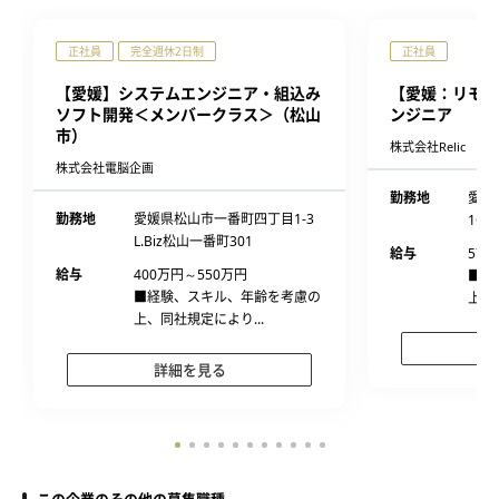
正社員
完全週休2日制
正社員
【愛媛】システムエンジニア・組込み
【愛媛：リモー
ソフト開発＜メンバークラス＞（松山
ンジニア
市）
株式会社Relic
株式会社電脳企画
勤務地
愛媛
勤務地
愛媛県松山市一番町四丁目1-3
1CIT
L.Biz松山一番町301
給与
570
給与
400万円～550万円
■経
■経験、スキル、年齢を考慮の
上、
上、同社規定により...
詳細を見る