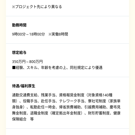
※プロジェクト先により異なる
勤務時間
9時00分～18時00分 ※実働8時間
想定給与
350万円～800万円
■経験、スキル、年齢を考慮の上、同社規定により優遇
待遇/福利厚生
通勤交通費支給、残業手当、資格報奨金制度（対象資格140種
類）、役職手当、赴任手当、テレワーク手当、寮社宅制度（家族単
身独身）、転勤赴任一時金、帰省旅費補助、引越費用補助、慶弔見
舞金制度、退職金制度（確定拠出年金制度）、財形貯蓄制度、健康
保険組合 等