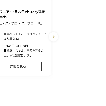
員
正社員
完全週休2日制
ジニア・8月22日(土)1day選考
インフラエンジニア
王子）
株式会社イデア【本社：静岡県
社テクノプロ テクノプロ・IT社
勤務地
東京都23区内、三鷹市
東京都八王子市（プロジェクトに
市、調布市、立川市、八
より異なる）
ど案件先により異なる
336万円～800万円
給与
336万円～835万円
■経験、スキル、年齢を考慮の
■経験、スキル、年齢を
上、同社規定により...
上、同社規定により...
詳細を見る
詳細を見る