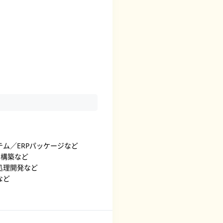
ム／ERPパッケージなど
ー構築など
処理開発など
など