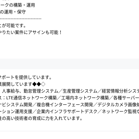
ワークの構築・運用
ux)の運用・保守
--------------------
とが可能です。
やりたい案件にアサインも可能！
サポートを提供しています。
業展開しています◆◆◇
：人事給与、勤怠管理システム／生産管理システム／経営情報分析システ
ス：LTE通信ネットワーク構築／工場内ネットワーク構築／各種サーバ
ナビシステム開発／複合機インターフェース開発／デジタルカメラ画像
ーション運用支援／企業内インフラサポートデスク／ネットワーク監視
性の高い技術者の育成に力を入れています。