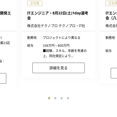
正社員
正社
開発エ
ITエンジニア・8月22日(土)1day選考
ITエン
会
会（八
株式会社テクノプロ テクノプロ・IT社
株式会
1
勤務地
プロジェクトにより異なる
勤務地
東京都23区
給与
336万円～800万円
■経験、スキル、年齢を考慮の
給与
上、同社規定により...
当：
詳細を見る