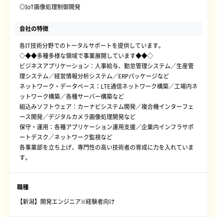
◎IoT画像処理制御開発
会社の特徴
各IT技術分野でのトータルサポートを提供しています。
◇◆◆多種多様な領域で事業展開しています◆◆◇
ビジネスアプリケーション：人事給与、勤怠管理システム／生産管
理システム／経営情報分析システム／ERPパッケージなど
ネットワーク・データベース：LTE通信ネットワーク構築／工場内ネ
ットワーク構築／各種サーバー構築など
組込みソフトウェア：カーナビシステム開発／複合機インターフェ
ース開発／デジタルカメラ画像処理開発など
保守・運用：各種アプリケーション運用支援／企業内インフラサポ
ートデスク／ネットワーク監視など
各事業部を立ち上げ、専門性の高い技術者の育成に力を入れていま
す。
職種
【新潟】開発エンジニア※経験者向け