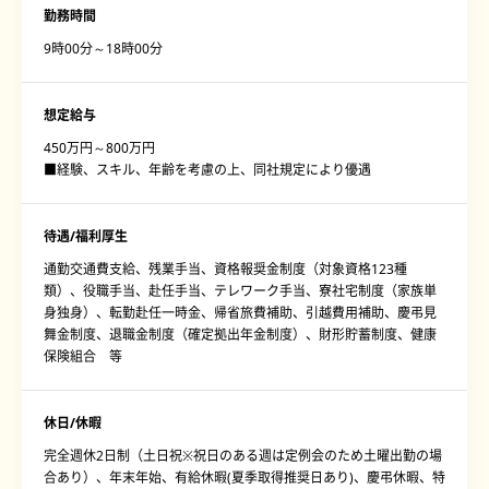
勤務時間
9時00分～18時00分
想定給与
450万円～800万円
■経験、スキル、年齢を考慮の上、同社規定により優遇
待遇/福利厚生
通勤交通費支給、残業手当、資格報奨金制度（対象資格123種
類）、役職手当、赴任手当、テレワーク手当、寮社宅制度（家族単
身独身）、転勤赴任一時金、帰省旅費補助、引越費用補助、慶弔見
舞金制度、退職金制度（確定拠出年金制度）、財形貯蓄制度、健康
保険組合 等
休日/休暇
完全週休2日制（土日祝※祝日のある週は定例会のため土曜出勤の場
合あり）、年末年始、有給休暇(夏季取得推奨日あり)、慶弔休暇、特