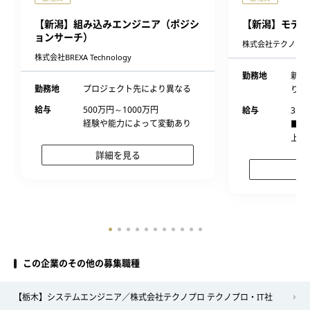
【新潟】組み込みエンジニア（ポジシ
【新潟】モデル
ョンサーチ）
株式会社テクノプロ
株式会社BREXA Technology
勤務地
新潟
勤務地
プロジェクト先により異なる
り異
給与
500万円～1000万円
給与
350
経験や能力によって変動あり
■経
上、
詳細を見る
この企業のその他の募集職種
【栃木】システムエンジニア／株式会社テクノプロ テクノプロ・IT社